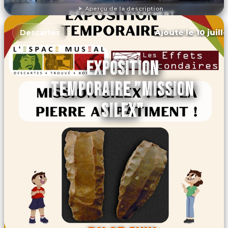
Aperçu de la description
DÉCOUVRIR L'ÉVÉNEMENT
Ajouté le 10 juill
Descartes
EXPOSITION
TEMPORAIRE ”MISSION
SILEX"