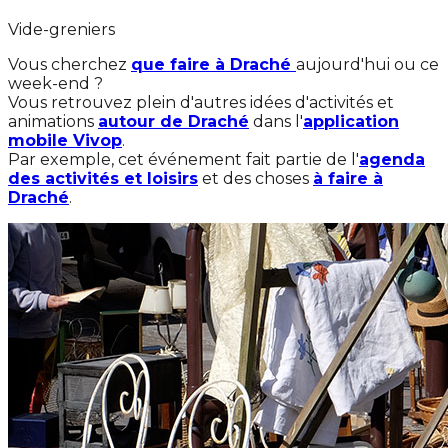
Vide-greniers
Vous cherchez
que faire à Draché
aujourd'hui ou ce
week-end ?
Vous retrouvez plein d'autres idées d'activités et
animations
autour de Draché
dans l'
application
mobile Vivop
.
Par exemple, cet événement fait partie de l'
agenda
des activités et loisirs
et des choses
à faire à
Draché
.