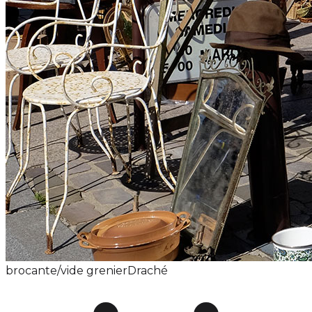
brocante/vide grenier
Draché