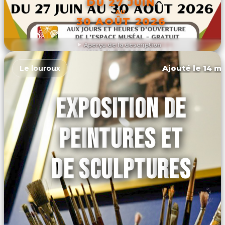
DU 27 JUIN
AU
30 AOÛT 2026
Aperçu de la description
DÉCOUVRIR L'ÉVÉNEMENT
Ajouté le 14 ma
Le louroux
EXPOSITION DE
PEINTURES ET
DE SCULPTURES