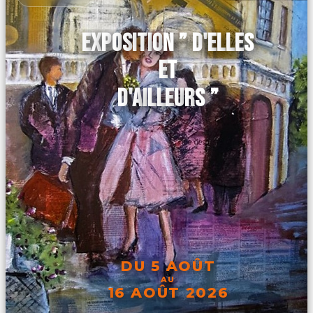
EXPOSITION ” D'ELLES
ET
D'AILLEURS ”
DU 5 AOÛT
AU
16 AOÛT 2026