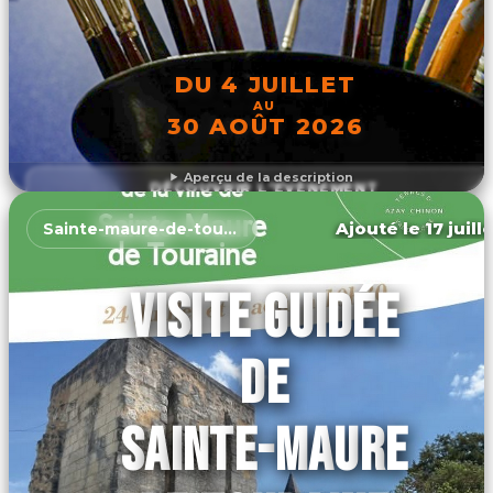
DU 4 JUILLET
AU
30 AOÛT 2026
Aperçu de la description
DÉCOUVRIR L'ÉVÉNEMENT
Ajouté le 17 juill
Sainte-maure-de-touraine
VISITE GUIDÉE
DE
SAINTE-MAURE