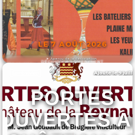
LE 7 AOÛT 2026
Aperçu de la description
DÉCOUVRIR L'ÉVÉNEMENT
Ajouté le 9 juill
Saint-vivien
PORTES
OUVERTES A