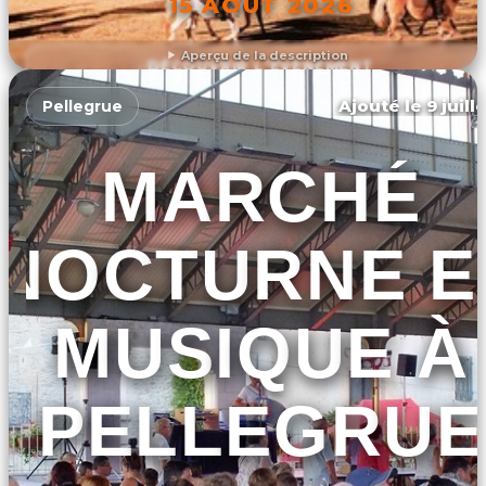
15 AOÛT 2026
Aperçu de la description
DÉCOUVRIR L'ÉVÉNEMENT
Ajouté le 9 juill
Pellegrue
MARCHÉ
NOCTURNE E
MUSIQUE À
PELLEGRUE