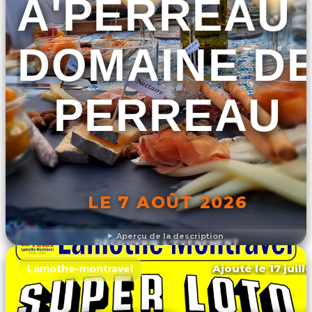
A'PERREAU 
DOMAINE D
PERREAU
LE 7 AOÛT 2026
Aperçu de la description
DÉCOUVRIR L'ÉVÉNEMENT
Ajouté le 17 juill
Lamothe-montravel