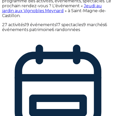
programme des activités, événements, spectacles. Le
prochain rendez-vous ? L'événement «
Jeudi au
jardin aux Vignobles Meynard
» à Saint-Magne-de-
Castillon.
27 activités
19 événements
17 spectacles
9 marchés
6
événements patrimoine
6 randonnées