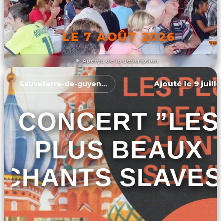
LE 7 AOÛT 2026
Aperçu de la description
DÉCOUVRIR L'ÉVÉNEMENT
Ajouté le 9 juill
Sauveterre-de-guyenne
CONCERT ”LES
PLUS BEAUX
CHANTS SLAVES