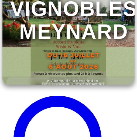
VIGNOBLES
MEYNARD
DU 16 JUILLET
AU
6 AOÛT 2026
Aperçu de la description
DÉCOUVRIR L'ÉVÉNEMENT