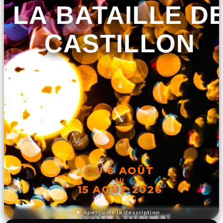
LA BATAILLE D
CASTILLON
DU 6 AOÛT
AU
15 AOÛT 2026
Aperçu de la description
DÉCOUVRIR L'ÉVÉNEMENT