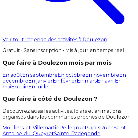
Voir tout l'agenda des activités à Doulezon
Gratuit • Sans inscription • Mis à jour en temps réel
Que faire à Doulezon mois par mois
En août
En septembre
En octobre
En novembre
En
décembre
En janvier
En février
En mars
En avril
En
mai
En juin
En juillet
Que faire à côté de Doulezon ?
Découvrez aussi les activités, loisirs et animations
organisés dans les communes proches de Doulezon.
Mouliets-et-Villemartin
Pellegrue
Pujols
Ruch
Saint-
Antoine-du-Queyret
Sainte-Radegonde