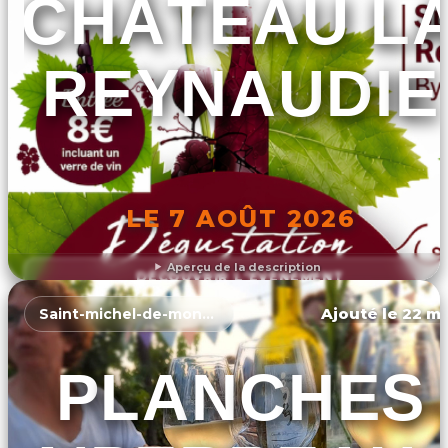
CHÂTEAU L
REYNAUDIE
LE 7 AOÛT 2026
Aperçu de la description
DÉCOUVRIR L'ÉVÉNEMENT
Ajouté le 22 ma
Saint-michel-de-montaigne
PLANCHES