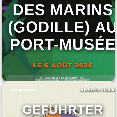
DES MARINS
(GODILLE) A
PORT-MUSÉE
LE 6 AOÛT 2026
Aperçu de la description
DÉCOUVRIR L'ÉVÉNEMENT
Ajouté le 11 juill
Douarnenez
GEFÜHRTER