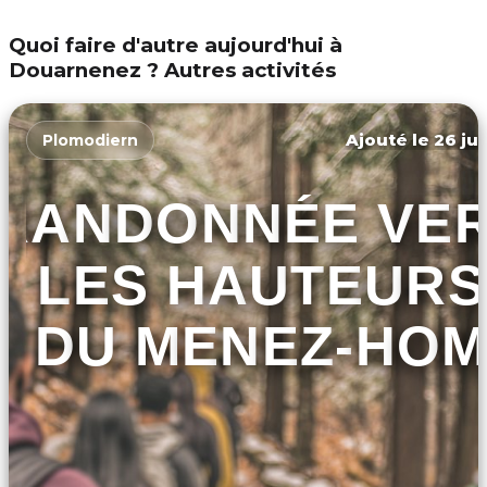
Quoi faire d'autre aujourd'hui à
Douarnenez ? Autres activités
Ajouté le 26 jui
Plomodiern
RANDONNÉE VE
LES HAUTEURS
DU MENEZ-HO