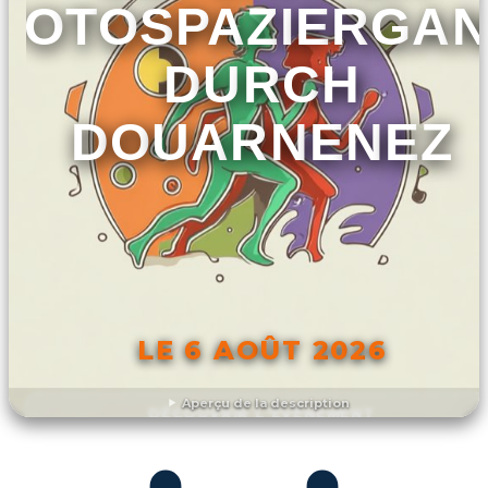
FOTOSPAZIERGA
DURCH
DOUARNENEZ
LE 6 AOÛT 2026
Aperçu de la description
DÉCOUVRIR L'ÉVÉNEMENT