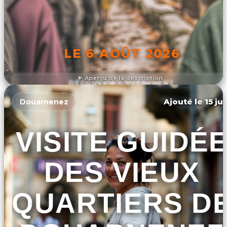
LE 6 AOÛT 2026
Aperçu de la description
DÉCOUVRIR L'ÉVÉNEMENT
Ajouté le 15 ju
Douarnenez
VISITE GUIDÉ
DES VIEUX
QUARTIERS D