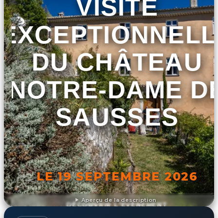
VISITE
EXCEPTIONNELL
DU CHÂTEAU
NOTRE-DAME D
SAUSSES
LE 19 SEPTEMBRE 2026
Aperçu de la description
DÉCOUVRIR L'ÉVÉNEMENT