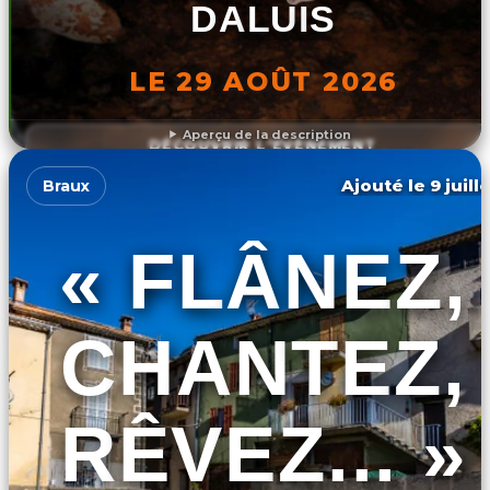
DALUIS
LE 29 AOÛT 2026
Aperçu de la description
DÉCOUVRIR L'ÉVÉNEMENT
Ajouté le 9 juill
Braux
« FLÂNEZ,
CHANTEZ,
RÊVEZ... »