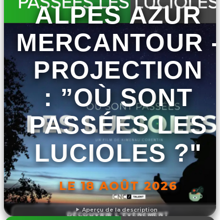
ALPES AZUR
MERCANTOUR -
PROJECTION
: ”OÙ SONT
PASSÉES LES
LUCIOLES ?"
LE 18 AOÛT 2026
Aperçu de la description
DÉCOUVRIR L'ÉVÉNEMENT