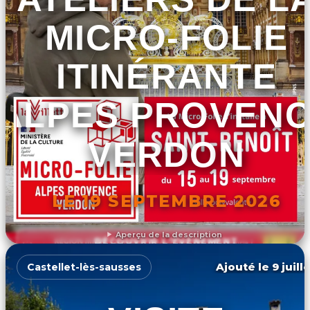
MICRO-FOLIE
ITINÉRANTE
ALPES PROVEN
VERDON
LE 19 SEPTEMBRE 2026
Aperçu de la description
DÉCOUVRIR L'ÉVÉNEMENT
Ajouté le 9 juill
Castellet-lès-sausses