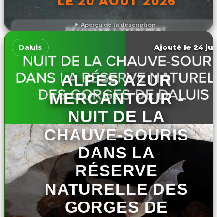
LE 20 AOÛT 2026
Aperçu de la description
DÉCOUVRIR L'ÉVÉNEMENT
Ajouté le 24 jui
Daluis
ALPES AZUR
MERCANTOUR -
NUIT DE LA
CHAUVE-SOURIS
DANS LA
RÉSERVE
NATURELLE DES
GORGES DE