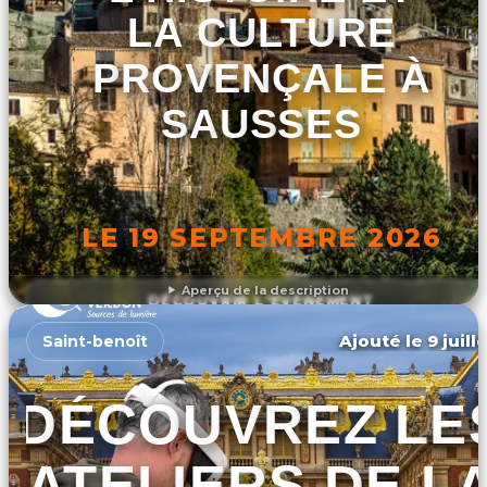
LA CULTURE
PROVENÇALE À
SAUSSES
LE 19 SEPTEMBRE 2026
Aperçu de la description
DÉCOUVRIR L'ÉVÉNEMENT
Ajouté le 9 juill
Saint-benoît
DÉCOUVREZ LE
ATELIERS DE L