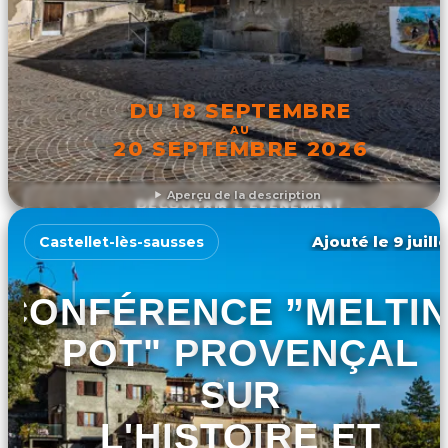
DU 18 SEPTEMBRE
AU
20 SEPTEMBRE 2026
Aperçu de la description
DÉCOUVRIR L'ÉVÉNEMENT
Ajouté le 9 juill
Castellet-lès-sausses
CONFÉRENCE ”MELTI
POT" PROVENÇAL
SUR
L'HISTOIRE ET