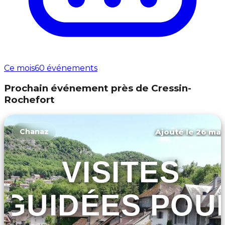
Ce mois
60 événements
Prochain événement près de Cressin-
Rochefort
Ajouté le 26 mar
Chanaz
VISITES
GUIDÉES POU