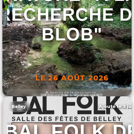
RECHERCHE D
BLOB"
LE 26 AOÛT 2026
Aperçu de la description
DÉCOUVRIR L'ÉVÉNEMENT
Ajouté le 5 ju
Belley
BAL FOLK D