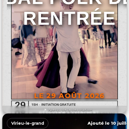
RENTRÉE
LE 29 AOÛT 2026
Aperçu de la description
DÉCOUVRIR L'ÉVÉNEMENT
Ajouté le 10 juill
Virieu-le-grand