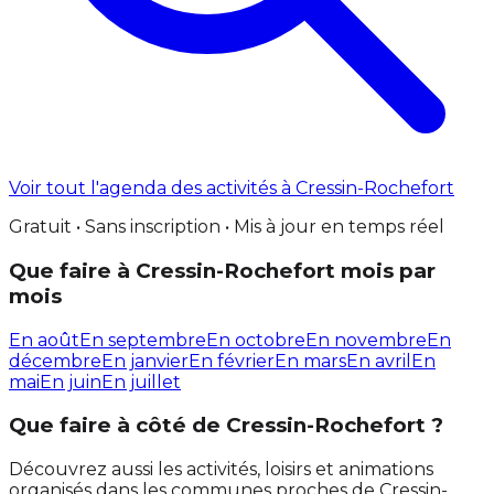
Voir tout l'agenda des activités à Cressin-Rochefort
Gratuit • Sans inscription • Mis à jour en temps réel
Que faire à Cressin-Rochefort mois par
mois
En août
En septembre
En octobre
En novembre
En
décembre
En janvier
En février
En mars
En avril
En
mai
En juin
En juillet
Que faire à côté de Cressin-Rochefort ?
Découvrez aussi les activités, loisirs et animations
organisés dans les communes proches de Cressin-