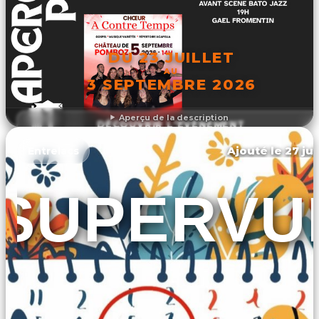
DU 23 JUILLET
AU
3 SEPTEMBRE 2026
Aperçu de la description
DÉCOUVRIR L'ÉVÉNEMENT
Ajouté le 27 jui
Entrelacs
SUPERVU