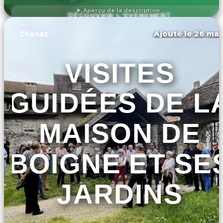
Aperçu de la description
DÉCOUVRIR L'ÉVÉNEMENT
Ajouté le 26 mar
Chanaz
VISITES
GUIDÉES DE L
MAISON DE
BOIGNE ET SE
JARDINS