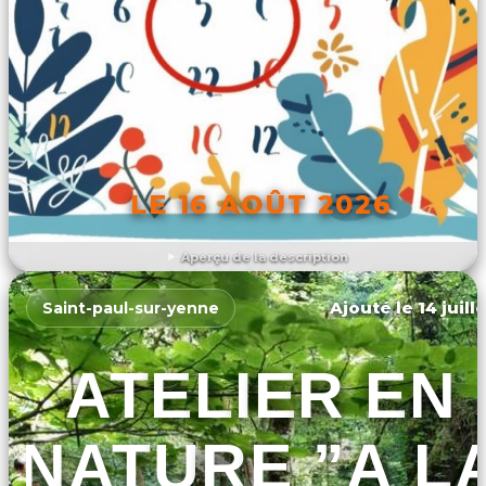
LE 16 AOÛT 2026
Aperçu de la description
DÉCOUVRIR L'ÉVÉNEMENT
Ajouté le 14 juill
Saint-paul-sur-yenne
ATELIER EN
NATURE ”A L