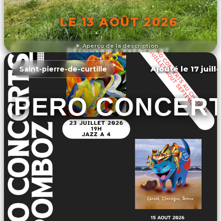
LE 13 AOÛT 2026
Aperçu de la description
DÉCOUVRIR L'ÉVÉNEMENT
Ajouté le 17 juill
Saint-pierre-de-curtille
APERO CONCER