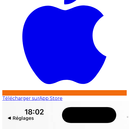
Télécharger sur
App Store