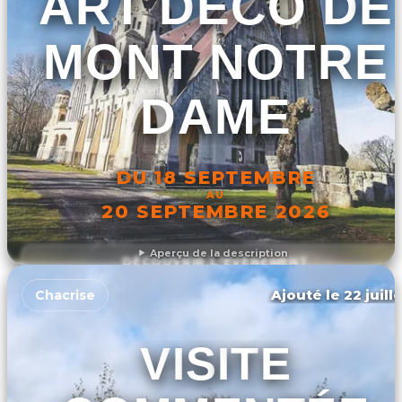
ART DÉCO DE
MONT NOTRE
DAME
DU 18 SEPTEMBRE
AU
20 SEPTEMBRE 2026
Aperçu de la description
DÉCOUVRIR L'ÉVÉNEMENT
Ajouté le 22 juill
Chacrise
VISITE