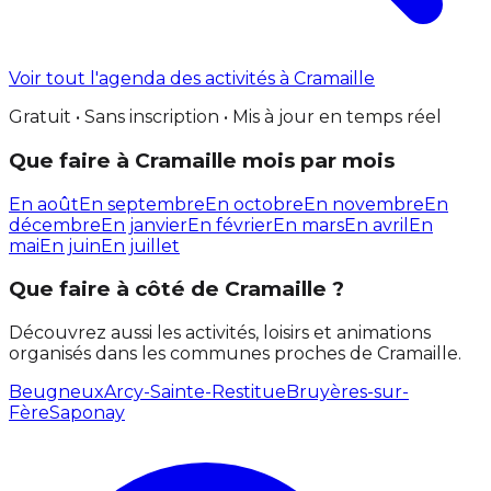
Voir tout l'agenda des activités à Cramaille
Gratuit • Sans inscription • Mis à jour en temps réel
Que faire à Cramaille mois par mois
En août
En septembre
En octobre
En novembre
En
décembre
En janvier
En février
En mars
En avril
En
mai
En juin
En juillet
Que faire à côté de Cramaille ?
Découvrez aussi les activités, loisirs et animations
organisés dans les communes proches de Cramaille.
Beugneux
Arcy-Sainte-Restitue
Bruyères-sur-
Fère
Saponay