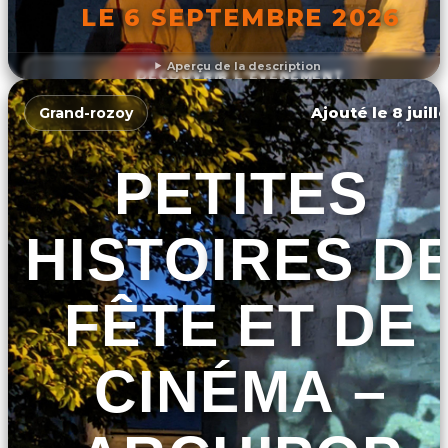
LE 6 SEPTEMBRE 2026
Aperçu de la description
DÉCOUVRIR L'ÉVÉNEMENT
Ajouté le 8 juill
Grand-rozoy
PETITES
HISTOIRES D
FÊTE ET DE
CINÉMA –