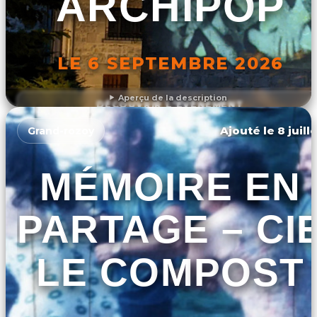
ARCHIPOP
LE 6 SEPTEMBRE 2026
Aperçu de la description
DÉCOUVRIR L'ÉVÉNEMENT
Ajouté le 8 juill
Grand-rozoy
MÉMOIRE EN
PARTAGE – CI
LE COMPOST