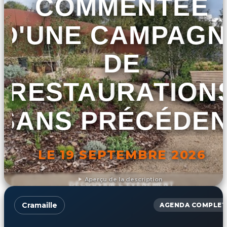
COMMENTÉE
D'UNE CAMPAGN
DE
RESTAURATION
SANS PRÉCÉDE
LE 19 SEPTEMBRE 2026
Aperçu de la description
DÉCOUVRIR L'ÉVÉNEMENT
Cramaille
AGENDA COMPLET