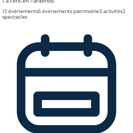
» à Fère-en-Tardenois.
13 événements
5 événements patrimoine
3 activités
3
spectacles