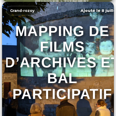
DÉCOUVRIR L'ÉVÉNEMENT
Ajouté le 8 juill
Grand-rozoy
MAPPING DE
FILMS
D’ARCHIVES E
BAL
PARTICIPATIF