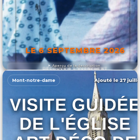
LE 6 SEPTEMBRE 2026
Aperçu de la description
DÉCOUVRIR L'ÉVÉNEMENT
Ajouté le 27 juill
Mont-notre-dame
VISITE GUIDÉ
DE L'ÉGLISE