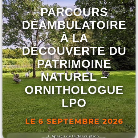
PARCOURS
DÉAMBULATOIRE
À LA
DÉCOUVERTE DU
PATRIMOINE
NATUREL –
ORNITHOLOGUE
LPO
LE 6 SEPTEMBRE 2026
Aperçu de la description