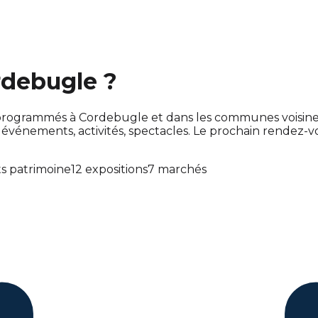
rdebugle ?
ont programmés à Cordebugle et dans les communes voisi
énements, activités, spectacles. Le prochain rendez-
s patrimoine
12 expositions
7 marchés