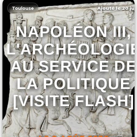
Ajouté le 20 jui
Toulouse
NAPOLÉON III,
L'ARCHÉOLOGI
AU SERVICE DE
LA POLITIQUE
[VISITE FLASH]