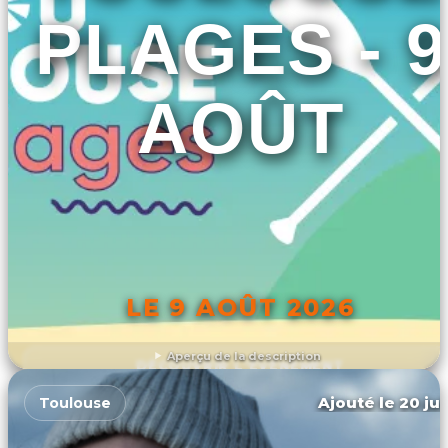
PLAGES - 9
AOÛT
LE 9 AOÛT 2026
Aperçu de la description
DÉCOUVRIR L'ÉVÉNEMENT
Ajouté le 20 jui
Toulouse