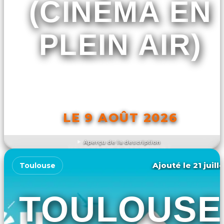
(CINÉMA EN
PLEIN AIR)
LE 9 AOÛT 2026
Aperçu de la description
DÉCOUVRIR L'ÉVÉNEMENT
Ajouté le 21 juill
Toulouse
TOULOUSE