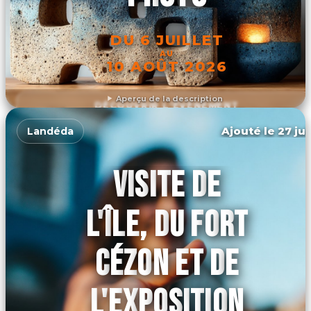
DU 6 JUILLET
AU
10 AOÛT 2026
Aperçu de la description
DÉCOUVRIR L'ÉVÉNEMENT
Ajouté le 27 jui
Landéda
VISITE DE
L'ÎLE, DU FORT
CÉZON ET DE
L'EXPOSITION