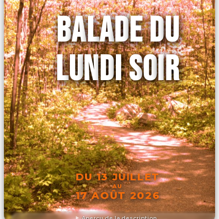
BALADE DU
LUNDI SOIR
DU 13 JUILLET
AU
17 AOÛT 2026
Aperçu de la description