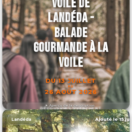
VOILE DE
LANDÉDA -
BALADE
GOURMANDE À LA
VOILE
DU 13 JUILLET
AU
26 AOÛT 2026
Aperçu de la description
DÉCOUVRIR L'ÉVÉNEMENT
Ajouté le 15 ju
Landéda