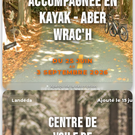
ACCOMPAGNÉE EN
KAYAK - ABER
WRAC'H
DU 25 JUIN
AU
3 SEPTEMBRE 2026
Aperçu de la description
DÉCOUVRIR L'ÉVÉNEMENT
Ajouté le 15 ju
Landéda
CENTRE DE