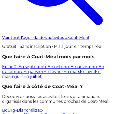
Voir tout l'agenda des activités à Coat-Méal
Gratuit • Sans inscription • Mis à jour en temps réel
Que faire à Coat-Méal mois par mois
En août
En septembre
En octobre
En novembre
En
décembre
En janvier
En février
En mars
En avril
En
mai
En juin
En juillet
Que faire à côté de Coat-Méal ?
Découvrez aussi les activités, loisirs et animations
organisés dans les communes proches de Coat-Méal.
Bourg-Blanc
Milizac-