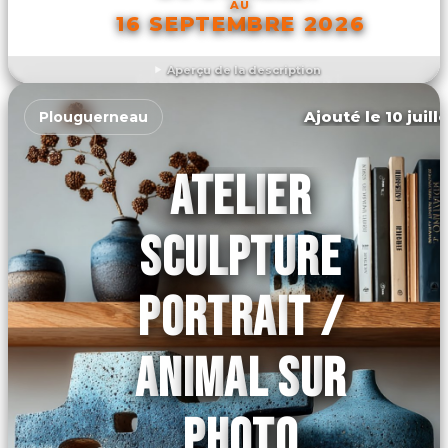
AU
16 SEPTEMBRE 2026
Aperçu de la description
DÉCOUVRIR L'ÉVÉNEMENT
Ajouté le 10 juill
Plouguerneau
ATELIER
SCULPTURE
PORTRAIT /
ANIMAL SUR
PHOTO