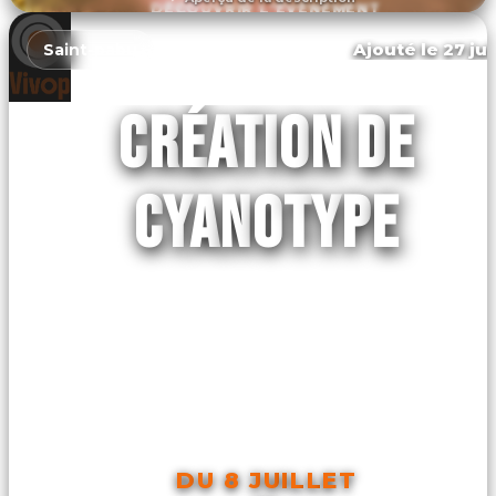
DÉCOUVRIR L'ÉVÉNEMENT
Ajouté le 27 jui
Saint-pabu
CRÉATION DE
CYANOTYPE
DU 8 JUILLET