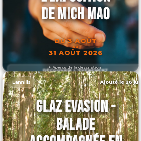
DE MICH MAO
DU 3 AOÛT
AU
31 AOÛT 2026
Aperçu de la description
DÉCOUVRIR L'ÉVÉNEMENT
Ajouté le 26 jui
Lannilis
GLAZ EVASION -
BALADE