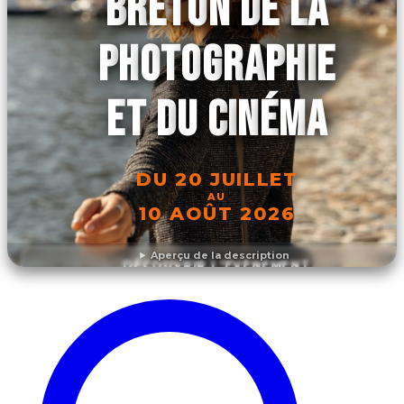
BRETON DE LA
PHOTOGRAPHIE
ET DU CINÉMA
DU 20 JUILLET
AU
10 AOÛT 2026
Aperçu de la description
DÉCOUVRIR L'ÉVÉNEMENT