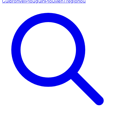
Guipronvel
Plouguin
Plouvien
Tréglonou