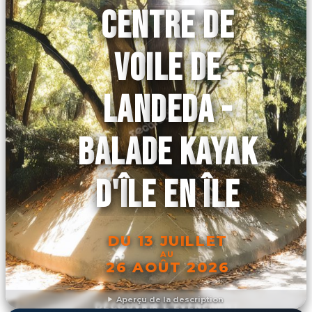
CENTRE DE
VOILE DE
LANDEDA -
BALADE KAYAK
D'ÎLE EN ÎLE
DU 13 JUILLET
AU
26 AOÛT 2026
Aperçu de la description
DÉCOUVRIR L'ÉVÉNEMENT