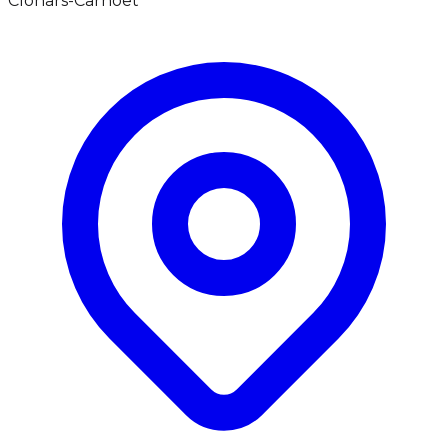
Clohars-Carnoët