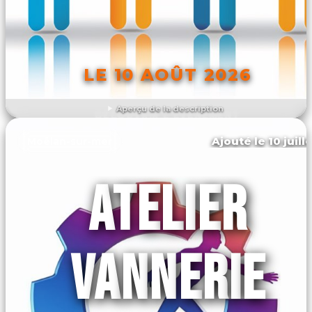
LE 10 AOÛT 2026
Aperçu de la description
DÉCOUVRIR L'ÉVÉNEMENT
Ajouté le 10 juill
Moëlan-sur-mer
ATELIER
VANNERIE