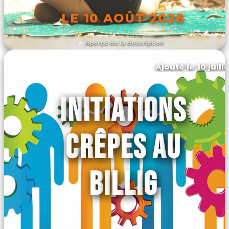
LE 10 AOÛT 2026
Aperçu de la description
DÉCOUVRIR L'ÉVÉNEMENT
Ajouté le 10 juill
Moëlan-sur-mer
INITIATIONS
CRÊPES AU
BILLIG