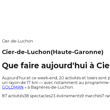
Cier-de-Luchon
Cier-de-Luchon
(Haute-Garonne)
Que faire aujourd'hui à Ci
Aujourd'hui et ce week‑end, 20 activités et loisirs s
un rayon de 17 km — avec notamment au programme des
GOLDMAN
» à Bagnères-de-Luchon.
87 activités
38 spectacles
23 événements
9 marchés
7 r