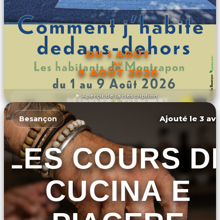
DU 1 AOÛT
AU
9 AOÛT 2026
Aperçu de la description
DÉCOUVRIR L'ÉVÉNEMENT
Ajouté le 3 avr
Besançon
LES COURS D
CUCINA E