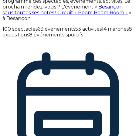
programme des spectacles, événements, activités. Le
prochain rendez-vous ? L'événement «
Besançon
sous toutes ses notes ! Circuit « Boom Boom Boom »
»
à Besançon.
100 spectacles
63 événements
53 activités
14 marchés
8
expositions
8 événements sportifs