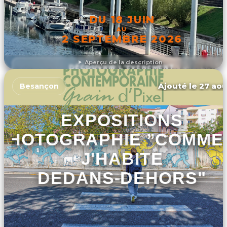
DU 18 JUIN
AU
2 SEPTEMBRE 2026
Aperçu de la description
DÉCOUVRIR L'ÉVÉNEMENT
Ajouté le 27 aoû
Besançon
EXPOSITIONS
PHOTOGRAPHIE ”COMME
J'HABITE
DEDANS-DEHORS"