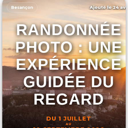
Ajouté le 24 avr
Besançon
RANDONNÉE
PHOTO : UNE
EXPÉRIENCE
GUIDÉE DU
REGARD
DU 1 JUILLET
AU