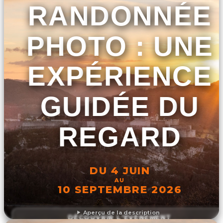
RANDONNÉE
PHOTO : UNE
EXPÉRIENCE
GUIDÉE DU
REGARD
DU 4 JUIN
AU
10 SEPTEMBRE 2026
Aperçu de la description
DÉCOUVRIR L'ÉVÉNEMENT