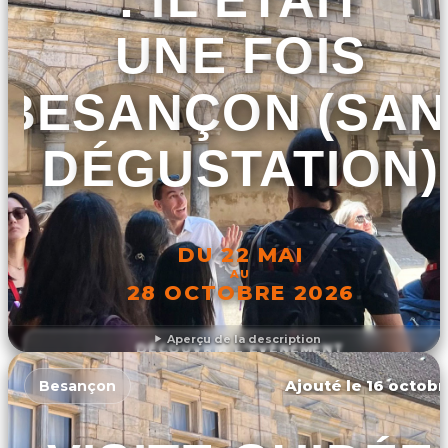
UNE FOIS
BESANÇON (SAN
DÉGUSTATION)
DU 22 MAI
AU
28 OCTOBRE 2026
Aperçu de la description
DÉCOUVRIR L'ÉVÉNEMENT
Ajouté le 16 octobr
Besançon