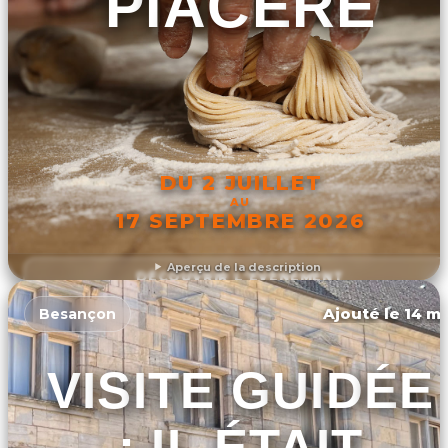
PIACERE
DU 2 JUILLET
AU
17 SEPTEMBRE 2026
Aperçu de la description
DÉCOUVRIR L'ÉVÉNEMENT
Ajouté le 14 ma
Besançon
VISITE GUIDÉE
: IL ÉTAIT