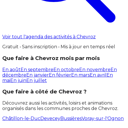
Voir tout l'agenda des activités à Chevroz
Gratuit • Sans inscription • Mis à jour en temps réel
Que faire à Chevroz mois par mois
En août
En septembre
En octobre
En novembre
En
décembre
En janvier
En février
En mars
En avril
En
mai
En juin
En juillet
Que faire à côté de Chevroz ?
Découvrez aussi les activités, loisirs et animations
organisés dans les communes proches de Chevroz.
Châtillon-le-Duc
Devecey
Bussières
Voray-sur-l'Ognon