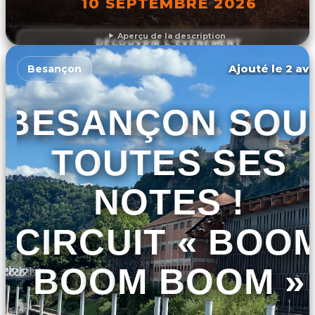
10 SEPTEMBRE 2026
Aperçu de la description
DÉCOUVRIR L'ÉVÉNEMENT
Ajouté le 2 avr
Besançon
BESANÇON SOU
TOUTES SES
NOTES !
CIRCUIT « BOO
BOOM BOOM »