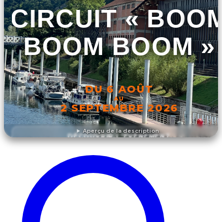
CIRCUIT « BOO
BOOM BOOM »
DU 6 AOÛT
AU
2 SEPTEMBRE 2026
Aperçu de la description
DÉCOUVRIR L'ÉVÉNEMENT