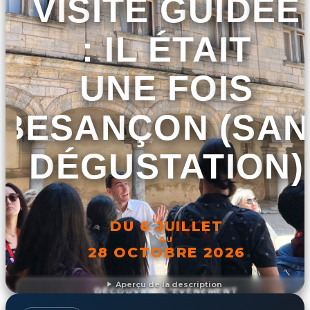
VISITE GUIDÉE
: IL ÉTAIT
UNE FOIS
BESANÇON (SAN
DÉGUSTATION)
DU 6 JUILLET
AU
28 OCTOBRE 2026
Aperçu de la description
DÉCOUVRIR L'ÉVÉNEMENT