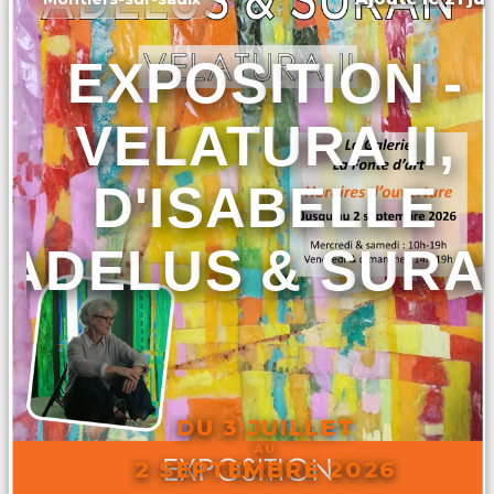
EXPOSITION -
VELATURA II,
D'ISABELLE
ADELUS & SURA
DU 3 JUILLET
AU
2 SEPTEMBRE 2026