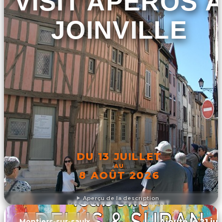
VISIT'APÉROS 
JOINVILLE
DU 13 JUILLET
AU
8 AOÛT 2026
Aperçu de la description
DÉCOUVRIR L'ÉVÉNEMENT
Ajouté le 21 ju
Montiers-sur-saulx