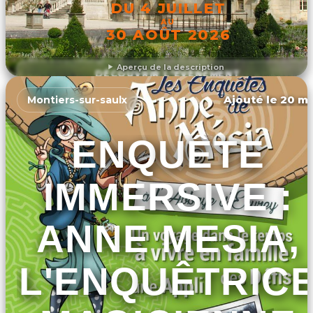
DU 4 JUILLET
AU
30 AOÛT 2026
Aperçu de la description
DÉCOUVRIR L'ÉVÉNEMENT
Ajouté le 20 ma
Montiers-sur-saulx
ENQUÊTE
IMMERSIVE :
ANNE MESIA,
L'ENQUÊTRIC