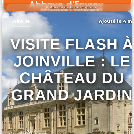
Aperçu de la description
DÉCOUVRIR L'ÉVÉNEMENT
Ajouté le 4 ma
Joinville
VISITE FLASH À
JOINVILLE : LE
CHÂTEAU DU
GRAND JARDIN