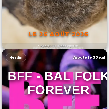
LE 26 AOÛT 2026
Aperçu de la description
DÉCOUVRIR L'ÉVÉNEMENT
Ajouté le 30 juill
Hesdin
BFF - BAL FOL
FOREVER