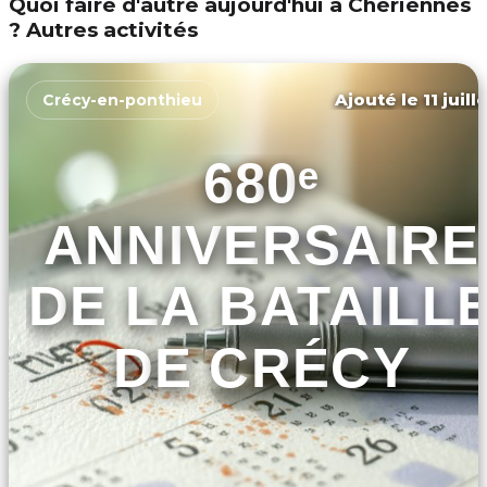
Quoi faire d'autre aujourd'hui à Chériennes
? Autres activités
Ajouté le 11 juill
Crécy-en-ponthieu
680ᵉ
ANNIVERSAIRE
DE LA BATAILL
DE CRÉCY