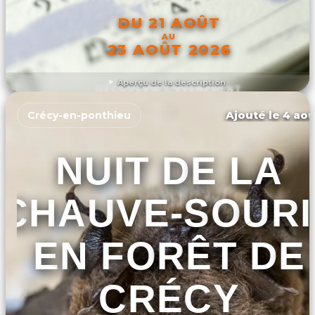
DU 21 AOÛT
AU
23 AOÛT 2026
Aperçu de la description
DÉCOUVRIR L'ÉVÉNEMENT
Ajouté le 4 aoû
Crécy-en-ponthieu
NUIT DE LA
CHAUVE-SOURI
EN FORÊT DE
CRÉCY