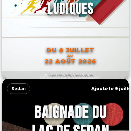
LUDIQUES
DU 8 JUILLET
AU
22 AOÛT 2026
Aperçu de la description
DÉCOUVRIR L'ÉVÉNEMENT
Ajouté le 9 juill
Sedan
BAIGNADE DU