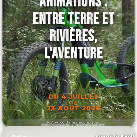
ANIMATIONS :
ENTRE TERRE ET
RIVIÈRES,
L'AVENTURE
DU 4 JUILLET
AU
23 AOÛT 2026
Aperçu de la description
DÉCOUVRIR L'ÉVÉNEMENT
Ajouté le 9 juill
Sedan