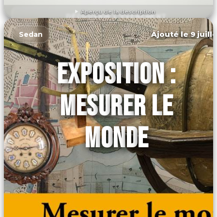
Aperçu de la description
DÉCOUVRIR L'ÉVÉNEMENT
Ajouté le 9 juill
Sedan
EXPOSITION :
MESURER LE
MONDE