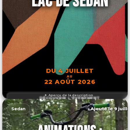
LAC DE SEDAN
DU 4 JUILLET
AU
22 AOÛT 2026
Aperçu de la description
DÉCOUVRIR L'ÉVÉNEMENT
Ajouté le 9 juill
Sedan