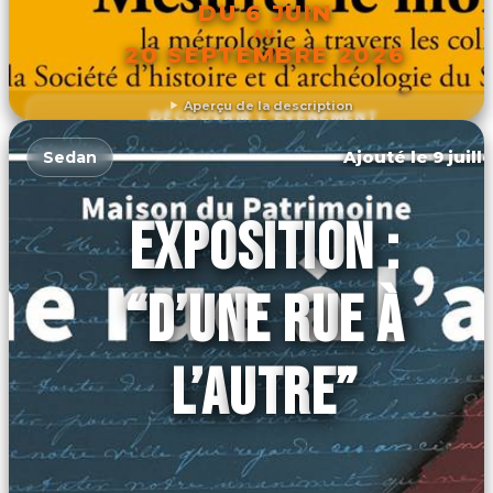
DU 6 JUIN
AU
20 SEPTEMBRE 2026
Aperçu de la description
DÉCOUVRIR L'ÉVÉNEMENT
Ajouté le 9 juill
Sedan
EXPOSITION :
“D’UNE RUE À
L’AUTRE”