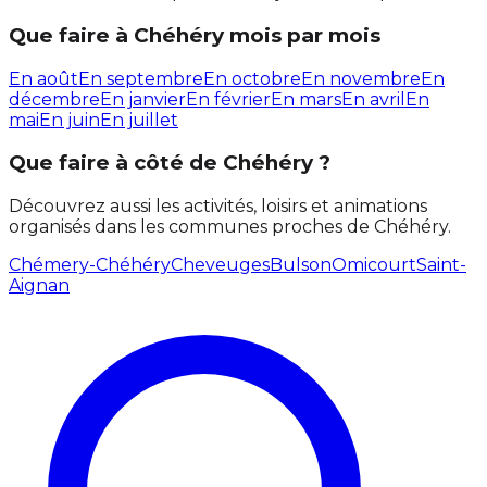
Que faire à Chéhéry mois par mois
En août
En septembre
En octobre
En novembre
En
décembre
En janvier
En février
En mars
En avril
En
mai
En juin
En juillet
Que faire à côté de Chéhéry ?
Découvrez aussi les activités, loisirs et animations
organisés dans les communes proches de Chéhéry.
Chémery-Chéhéry
Cheveuges
Bulson
Omicourt
Saint-
Aignan