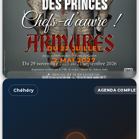
DES PRINCES
DU 22 JUILLET
AU
2 MAI 2027
Aperçu de la description
DÉCOUVRIR L'ÉVÉNEMENT
Chéhéry
AGENDA COMPLET