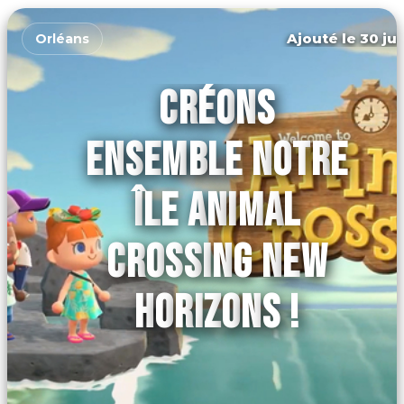
Ajouté le 30 jui
Orléans
CRÉONS
ENSEMBLE NOTRE
ÎLE ANIMAL
CROSSING NEW
HORIZONS !