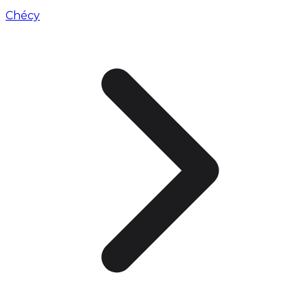
Chécy