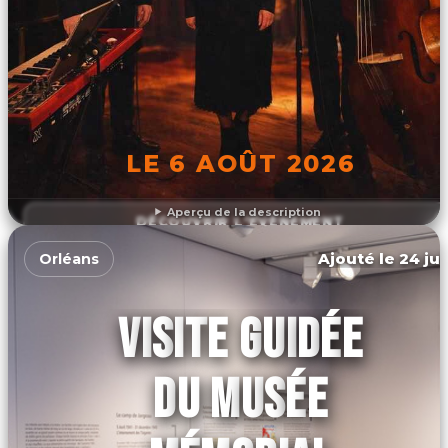
LE 6 AOÛT 2026
Aperçu de la description
DÉCOUVRIR L'ÉVÉNEMENT
Ajouté le 24 jui
Orléans
VISITE GUIDÉE
DU MUSÉE