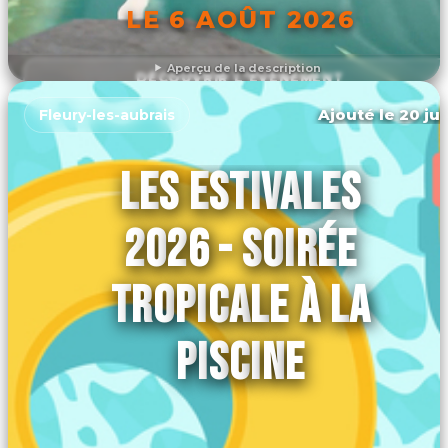
LE 6 AOÛT 2026
Aperçu de la description
DÉCOUVRIR L'ÉVÉNEMENT
Ajouté le 20 jui
Fleury-les-aubrais
LES ESTIVALES
2026 - SOIRÉE
TROPICALE À LA
PISCINE