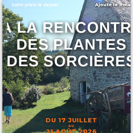
Ajouté le 9 mar
Saint yrieix le dejalat
A LA RENCONTR
DES PLANTES
DES SORCIÈRE
DU 17 JUILLET
AU
21 AOÛT 2026