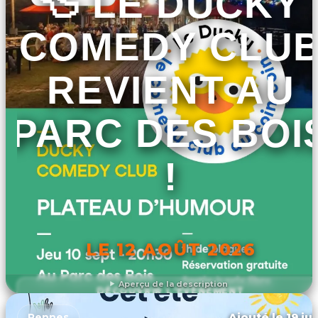
🦆 LE DUCKY
COMEDY CLU
REVIENT AU
PARC DES BOI
!
LE 12 AOÛT 2026
Aperçu de la description
DÉCOUVRIR L'ÉVÉNEMENT
Ajouté le 19 ju
Rennes