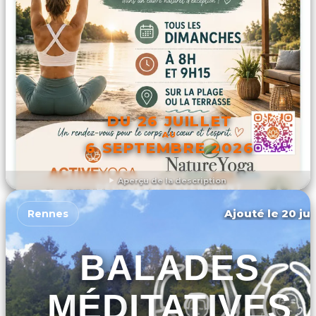
DU 26 JUILLET
AU
6 SEPTEMBRE 2026
Aperçu de la description
DÉCOUVRIR L'ÉVÉNEMENT
Ajouté le 20 jui
Rennes
BALADES
MÉDITATIVES