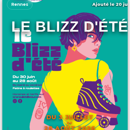
Ajouté le 20 jui
Rennes
LE BLIZZ D'ÉTÉ
DU 3 JUILLET
AU
28 AOÛT 2026