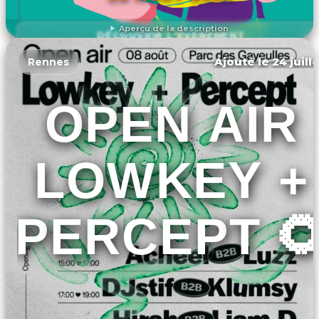
Aperçu de la description
DÉCOUVRIR L'ÉVÉNEMENT
Ajouté le 24 juill
Rennes
OPEN AIR
LOWKEY +
PERCEPT 