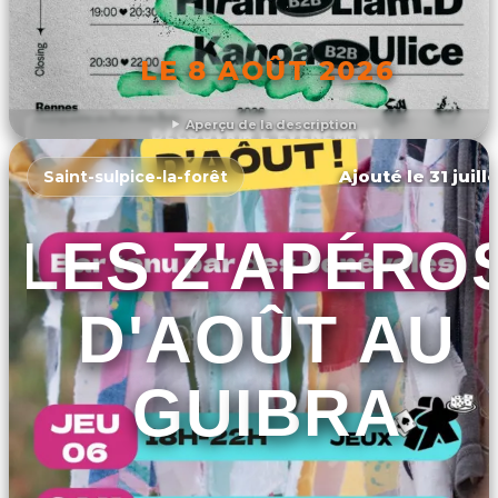
LE 8 AOÛT 2026
Aperçu de la description
DÉCOUVRIR L'ÉVÉNEMENT
Ajouté le 31 juill
Saint-sulpice-la-forêt
LES Z'APÉRO
D'AOÛT AU
GUIBRA