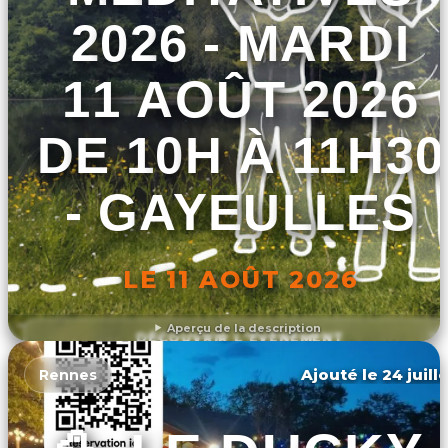
2026 - MARDI
11 AOÛT 2026
DE 10H À 11H30
- GAYEULLES
LE 11 AOÛT 2026
Aperçu de la description
DÉCOUVRIR L'ÉVÉNEMENT
Ajouté le 24 juill
Rennes