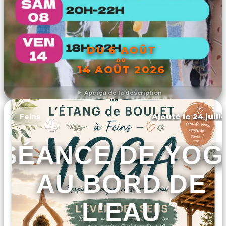
DU 6 AOÛT
AU
14 AOÛT 2026
Aperçu de la description
DÉCOUVRIR L'ÉVÉNEMENT
Ajouté le 24 juill
Feins
SÉANCE DE YOG
AU BORD DE
L'EAU