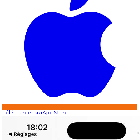
Télécharger sur
App Store