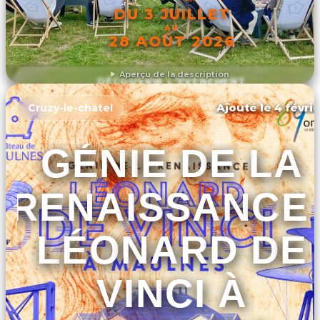
DU 3 JUILLET
AU
28 AOÛT 2026
Aperçu de la description
DÉCOUVRIR L'ÉVÉNEMENT
Ajouté le 4 févrie
Cruzy-le-châtel
GÉNIE DE LA
RENAISSANCE 
LÉONARD DE
VINCI À