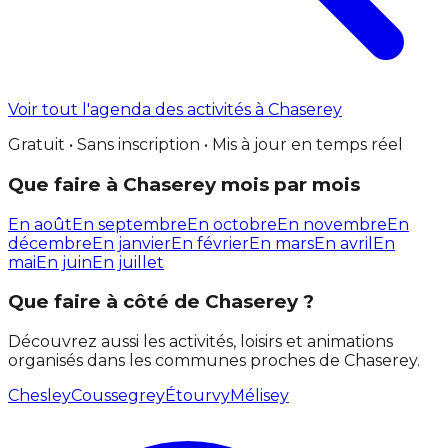
Voir tout l'agenda des activités à Chaserey
Gratuit • Sans inscription • Mis à jour en temps réel
Que faire à Chaserey mois par mois
En août
En septembre
En octobre
En novembre
En
décembre
En janvier
En février
En mars
En avril
En
mai
En juin
En juillet
Que faire à côté de Chaserey ?
Découvrez aussi les activités, loisirs et animations
organisés dans les communes proches de Chaserey.
Chesley
Coussegrey
Étourvy
Mélisey