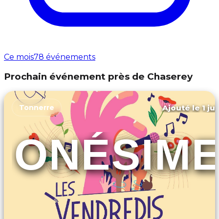
Ce mois
78 événements
Prochain événement près de Chaserey
Ajouté le 1 ju
Tonnerre
ONÉSIM