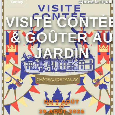
Ajouté le 11 juill
Tanlay
VISITE CONTÉ
& GOÛTER AU
JARDIN
DU 7 AOÛT
AU
29 AOÛT 2026