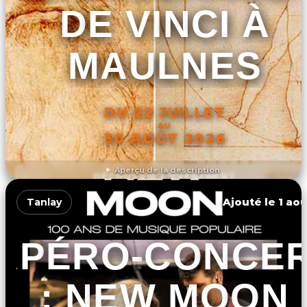
DE VINCI À
MAULNES
DU 22 JUILLET
AU
30 AOÛT 2026
Aperçu de la description
DÉCOUVRIR L'ÉVÉNEMENT
Ajouté le 1 aoû
Tanlay
APÉRO-CONCE
: NEW MOON