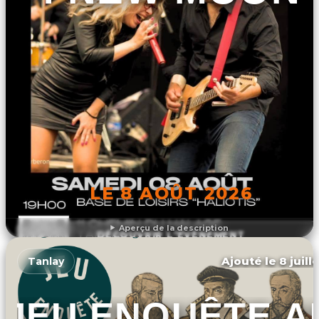
LE 8 AOÛT 2026
Aperçu de la description
DÉCOUVRIR L'ÉVÉNEMENT
Ajouté le 8 juill
Tanlay
JEU ENQUÊTE A