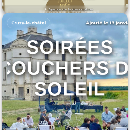
Aperçu de la description
DÉCOUVRIR L'ÉVÉNEMENT
Ajouté le 17 janvie
Cruzy-le-châtel
SOIRÉES
COUCHERS D
SOLEIL