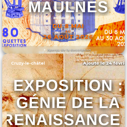
MAULNES
DU 8 MAI
AU
26 AOÛT 2026
Aperçu de la description
DÉCOUVRIR L'ÉVÉNEMENT
Ajouté le 24 févrie
Cruzy-le-châtel
EXPOSITION :
GÉNIE DE LA
RENAISSANCE 