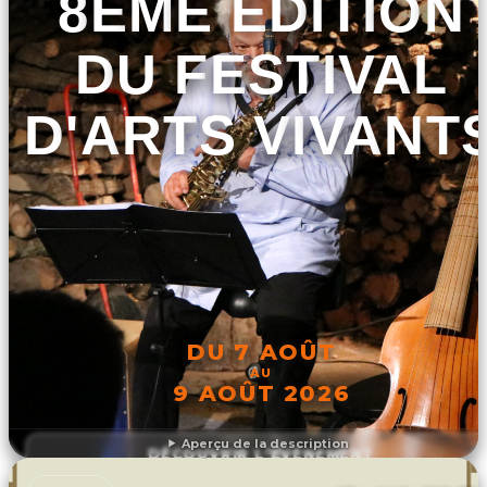
8ÈME ÉDITION
DU FESTIVAL
D'ARTS VIVANT
DU 7 AOÛT
AU
9 AOÛT 2026
Aperçu de la description
DÉCOUVRIR L'ÉVÉNEMENT