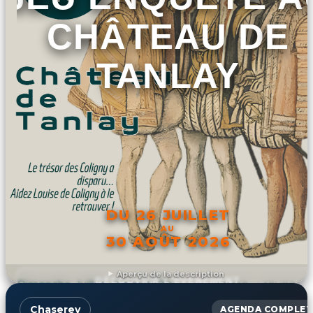
CHÂTEAU DE
TANLAY
DU 26 JUILLET
AU
30 AOÛT 2026
Aperçu de la description
DÉCOUVRIR L'ÉVÉNEMENT
Chaserey
AGENDA COMPLET