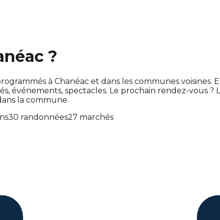
anéac ?
ont programmés à Chanéac et dans les communes voisines
s, événements, spectacles. Le prochain rendez-vous ?
 dans la commune.
ons
30 randonnées
27 marchés