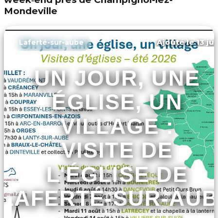
Mondeville
Ajouté le 13 ju
Laferté-sur-aube
UN JOUR, UNE
ÉGLISE, UN
VILLAGE :
VISITE DE
L'ÉGLISE DE
LAFERTÉ-SUR-AU