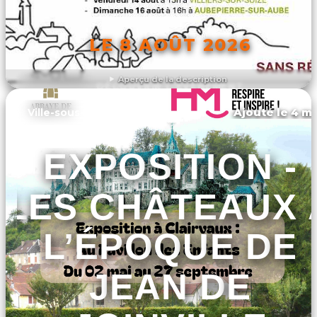
LE 8 AOÛT 2026
Aperçu de la description
DÉCOUVRIR L'ÉVÉNEMENT
Ajouté le 4 ma
Ville-sous-la-ferté
EXPOSITION -
LES CHÂTEAUX 
L’ÉPOQUE DE
JEAN DE