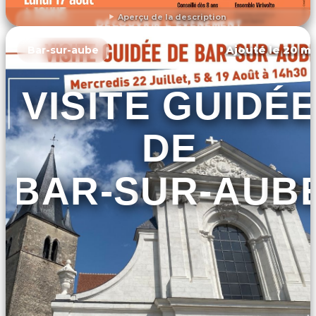
Aperçu de la description
DÉCOUVRIR L'ÉVÉNEMENT
Ajouté le 20 ma
Bar-sur-aube
VISITE GUIDÉ
DE
BAR-SUR-AUB