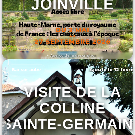
JOINVILLE
DU 2 MAI
AU
27 SEPTEMBRE 2026
Aperçu de la description
DÉCOUVRIR L'ÉVÉNEMENT
Ajouté le 12 févri
Bar sur aube
VISITE DE LA
COLLINE
SAINTE-GERMAIN