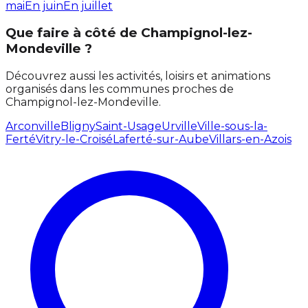
mai
En juin
En juillet
Que faire à côté de Champignol-lez-
Mondeville ?
Découvrez aussi les activités, loisirs et animations
organisés dans les communes proches de
Champignol-lez-Mondeville.
Arconville
Bligny
Saint-Usage
Urville
Ville-sous-la-
Ferté
Vitry-le-Croisé
Laferté-sur-Aube
Villars-en-Azois