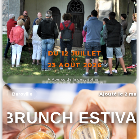
DU 12 JUILLET
AU
23 AOÛT 2026
Aperçu de la description
DÉCOUVRIR L'ÉVÉNEMENT
Ajouté le 2 mar
Baroville
BRUNCH ESTIVA