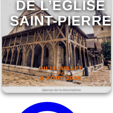
DE L’ÉGLISE
SAINT-PIERRE
DU 18 JUILLET
AU
8 AOÛT 2026
Aperçu de la description
DÉCOUVRIR L'ÉVÉNEMENT