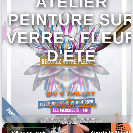
ATELIER
PEINTURE SU
VERRE - FLEU
D'ÉTÉ
DU 8 JUILLET
AU
19 AOÛT 2026
Aperçu de la description
DÉCOUVRIR L'ÉVÉNEMENT
Ajouté le 31 juill
Villars-en-azois