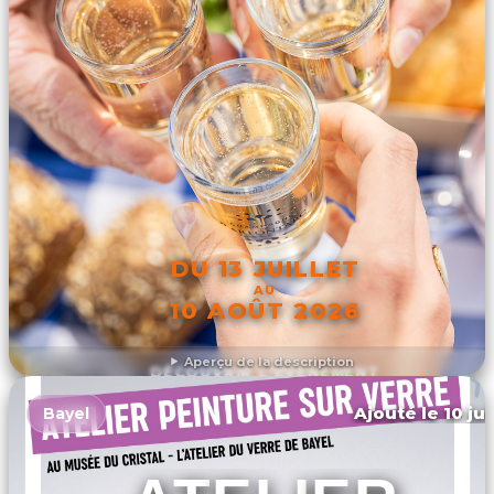
DU 13 JUILLET
AU
10 AOÛT 2026
Aperçu de la description
DÉCOUVRIR L'ÉVÉNEMENT
Ajouté le 10 ju
Bayel