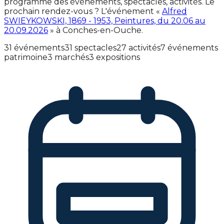
programme des événements, spectacles, activités. Le
prochain rendez-vous ? L'événement «
Alfred
SWIEYKOWSKI, 1869 - 1953, Peintures, du 20.06 au
20.09.2026
» à Conches-en-Ouche.
31 événements
31 spectacles
27 activités
7 événements
patrimoine
3 marchés
3 expositions