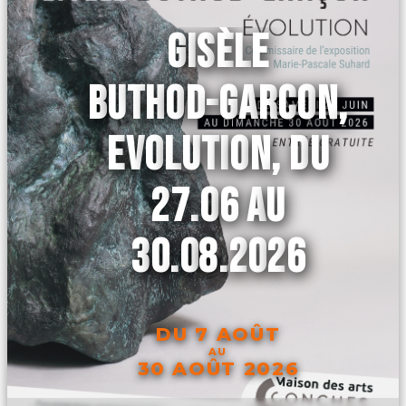
GISÈLE
BUTHOD-GARCON,
EVOLUTION, DU
27.06 AU
30.08.2026
DU 7 AOÛT
AU
30 AOÛT 2026