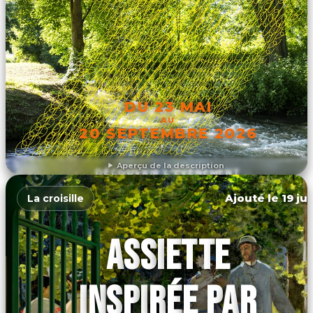
DU 23 MAI
AU
20 SEPTEMBRE 2026
Aperçu de la description
DÉCOUVRIR L'ÉVÉNEMENT
Ajouté le 19 ju
La croisille
ASSIETTE
INSPIRÉE PAR