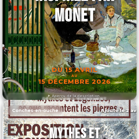
MONET
DU 15 AVRIL
AU
15 DÉCEMBRE 2026
Aperçu de la description
DÉCOUVRIR L'ÉVÉNEMENT
Ajouté le 2 avr
Conches-en-ouche
MYTHES ET