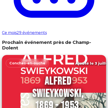
Ce mois
29 événements
Prochain événement près de Champ-
Dolent
Ajouté le 3 juill
Conches-en-ouche
ALFRED
SWIEYKOWSKI,
1869 - 1953,