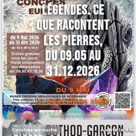
LÉGENDES. CE
QUE RACONTENT
LES PIERRES,
DU 09.05 AU
31.12.2026
DU 9 MAI
AU
31 DÉCEMBRE 2026
Aperçu de la description
DÉCOUVRIR L'ÉVÉNEMENT
Ajouté le 9 ma
Conches-en-ouche