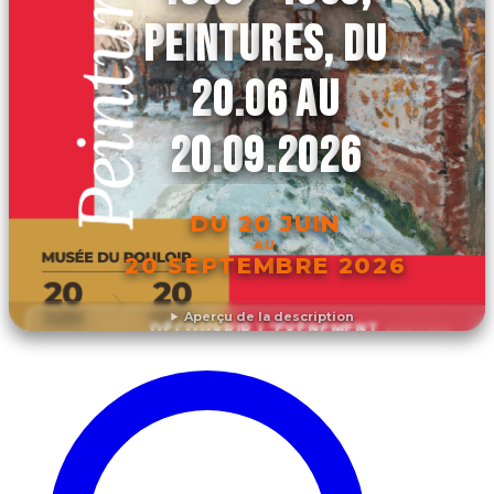
PEINTURES, DU
20.06 AU
20.09.2026
DU 20 JUIN
AU
20 SEPTEMBRE 2026
Aperçu de la description
DÉCOUVRIR L'ÉVÉNEMENT