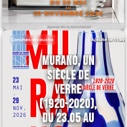
DU 20 MAI
AU
29 NOVEMBRE 2026
Aperçu de la description
DÉCOUVRIR L'ÉVÉNEMENT
Ajouté le 11 avr
Conches-en-ouche
MURANO, UN
SIÈCLE DE
VERRE
(1920-2020),
DU 23.05 AU