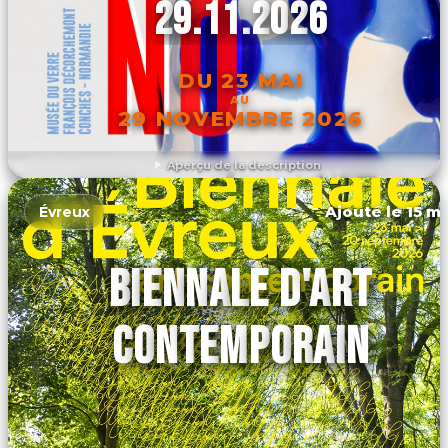
29.11.2026
DU 23 MAI
AU
29 NOVEMBRE 2026
Aperçu de la description
DÉCOUVRIR L'ÉVÉNEMENT
Ajouté le 15 ma
Évreux
BIENNALE D'ART
CONTEMPORAIN