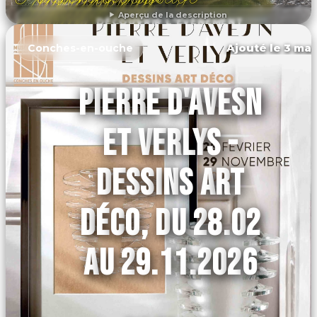
Aperçu de la description
DÉCOUVRIR L'ÉVÉNEMENT
Ajouté le 3 mar
Conches-en-ouche
PIERRE D'AVESN
ET VERLYS -
DESSINS ART
DÉCO, DU 28.02
AU 29.11.2026