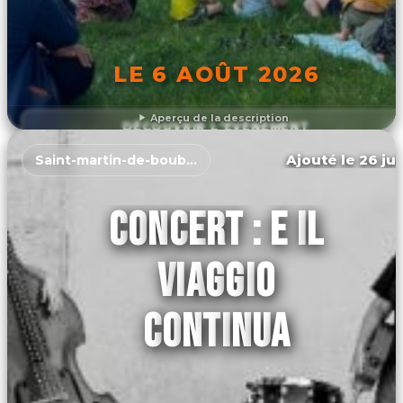
LE 6 AOÛT 2026
Aperçu de la description
DÉCOUVRIR L'ÉVÉNEMENT
Ajouté le 26 jui
Saint-martin-de-boubaux
CONCERT : E IL
VIAGGIO
CONTINUA