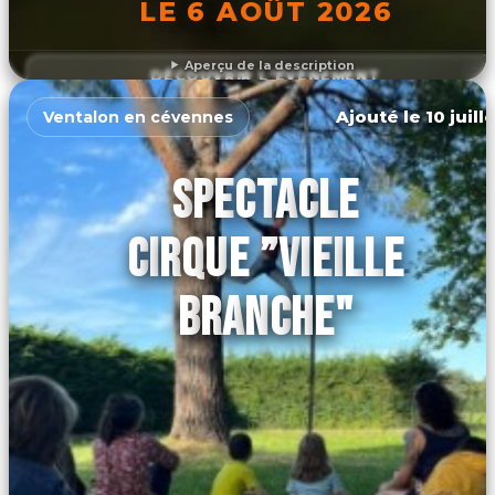
LE 6 AOÛT 2026
Aperçu de la description
DÉCOUVRIR L'ÉVÉNEMENT
Ajouté le 10 juill
Ventalon en cévennes
SPECTACLE
CIRQUE ”VIEILLE
BRANCHE"