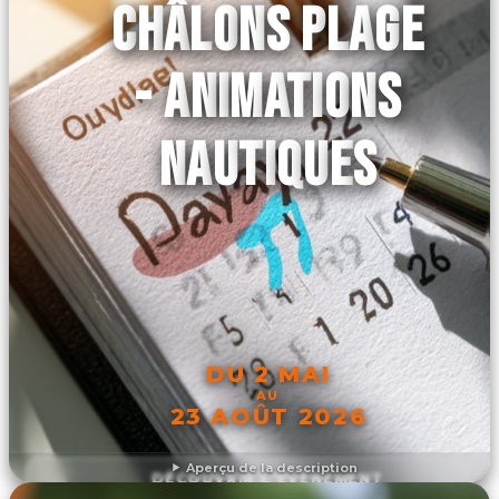
CHÂLONS PLAGE
- ANIMATIONS
NAUTIQUES
DU 2 MAI
AU
23 AOÛT 2026
Aperçu de la description
DÉCOUVRIR L'ÉVÉNEMENT