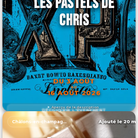
LES PASTELS DE
CHRIS
DU 3 AOÛT
AU
16 AOÛT 2026
Aperçu de la description
DÉCOUVRIR L'ÉVÉNEMENT
Ajouté le 20 ma
Châlons-en-champagne