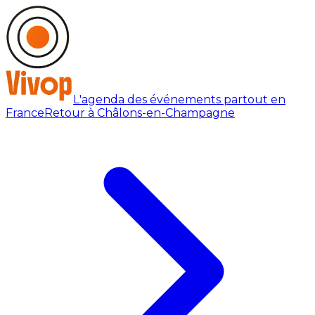
L'agenda des événements partout en
France
Retour à Châlons-en-Champagne