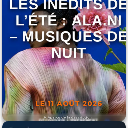
LES INÉDITS DE
L’ÉTÉ : ALA.NI
– MUSIQUES DE
NUIT
LE 11 AOÛT 2026
Aperçu de la description
DÉCOUVRIR L'ÉVÉNEMENT