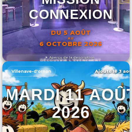
CONNEXION
DU 5 AOÛT
AU
6 OCTOBRE 2026
Aperçu de la description
DÉCOUVRIR L'ÉVÉNEMENT
Ajouté le 3 aoû
Villenave-d'ornon
MARDI 11 AOÛ
2026