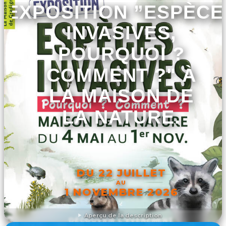
EXPOSITION ”ESPÈCE
INVASIVES,
POURQUOI ?
COMMENT ?" À
LA MAISON DE
LA NATURE.
DU 22 JUILLET
AU
1 NOVEMBRE 2026
Aperçu de la description
DÉCOUVRIR L'ÉVÉNEMENT