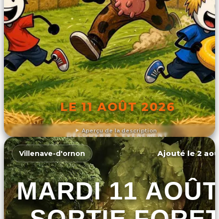
LE 11 AOÛT 2026
Aperçu de la description
DÉCOUVRIR L'ÉVÉNEMENT
Ajouté le 2 aoû
Villenave-d'ornon
MARDI 11 AOÛT
- SORTIE FORE