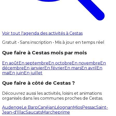
Voir tout l'agenda des activités à Cestas
Gratuit • Sans inscription • Mis à jour en temps réel
Que faire à Cestas mois par mois
En août
En septembre
En octobre
En novembre
En
décembre
En janvier
En février
En mars
En avril
En
mai
En juin
En juillet
Que faire à côté de Cestas ?
Découvrez aussi les activités, loisirs et animations
organisés dans les communes proches de Cestas.
Audenge
Le Barp
Canéjan
Léognan
Mios
Pessac
Saint-
Jean-d'Illac
Saucats
Marcheprime