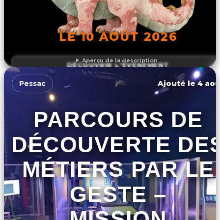
LE 10 AOÛT 2026
Aperçu de la description
DÉCOUVRIR L'ÉVÉNEMENT
Ajouté le 4 aoû
Pessac
PARCOURS DE
DÉCOUVERTE DE
MÉTIERS PAR LE
GESTE –
MISSION