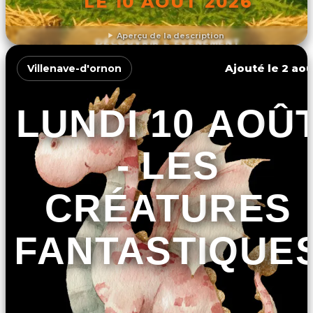
LE 10 AOÛT 2026
Aperçu de la description
DÉCOUVRIR L'ÉVÉNEMENT
Ajouté le 2 aoû
Villenave-d'ornon
LUNDI 10 AOÛ
- LES
CRÉATURES
FANTASTIQUE