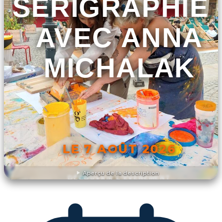
SÉRIGRAPHIE 
AVEC ANNA
MICHALAK
LE 7 AOÛT 2026
Aperçu de la description
DÉCOUVRIR L'ÉVÉNEMENT