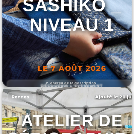
SASHIKO _
NIVEAU 1
LE 7 AOÛT 2026
Aperçu de la description
DÉCOUVRIR L'ÉVÉNEMENT
Ajouté le 20 jui
Rennes
ATELIER DE