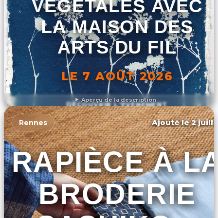
VÉGÉTALES AVEC
LA MAISON DES
ARTS DU FIL
LE 7 AOÛT 2026
Aperçu de la description
DÉCOUVRIR L'ÉVÉNEMENT
Ajouté le 2 juill
Rennes
RAPIÈCE À L
BRODERIE