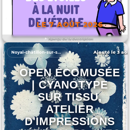
LE 7 AOÛT 2026
Aperçu de la description
DÉCOUVRIR L'ÉVÉNEMENT
Ajouté le 3 aoû
Noyal-châtillon-sur-seiche
OPEN ÉCOMUSÉE
| CYANOTYPE
SUR TISSU,
ATELIER
D'IMPRESSIONS