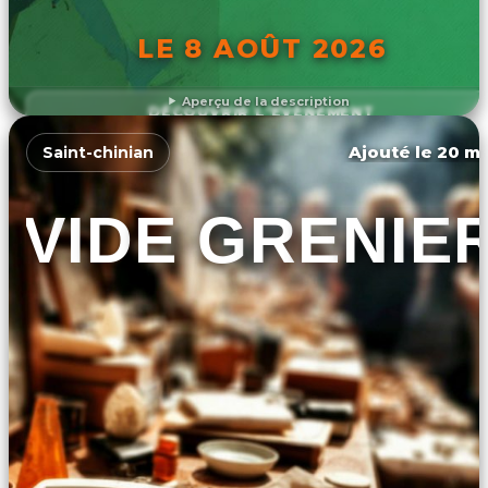
LE 8 AOÛT 2026
Aperçu de la description
DÉCOUVRIR L'ÉVÉNEMENT
Ajouté le 20 ma
Saint-chinian
VIDE GRENIE