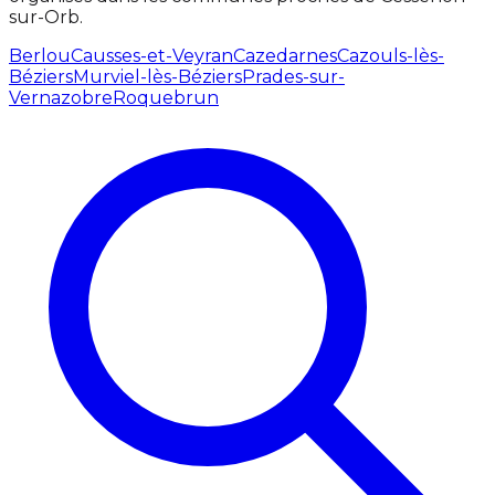
sur-Orb.
Berlou
Causses-et-Veyran
Cazedarnes
Cazouls-lès-
Béziers
Murviel-lès-Béziers
Prades-sur-
Vernazobre
Roquebrun