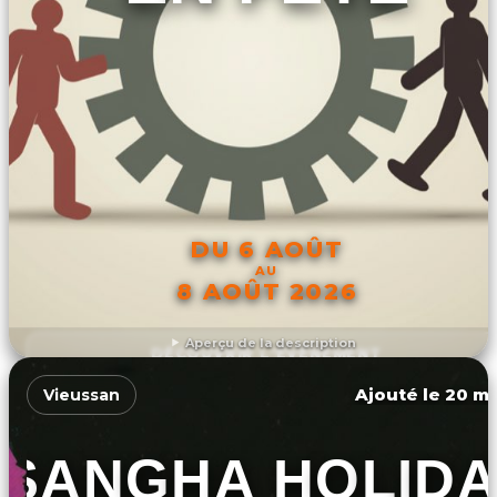
DU 6 AOÛT
AU
8 AOÛT 2026
Aperçu de la description
DÉCOUVRIR L'ÉVÉNEMENT
Ajouté le 20 ma
Vieussan
SANGHA HOLIDA