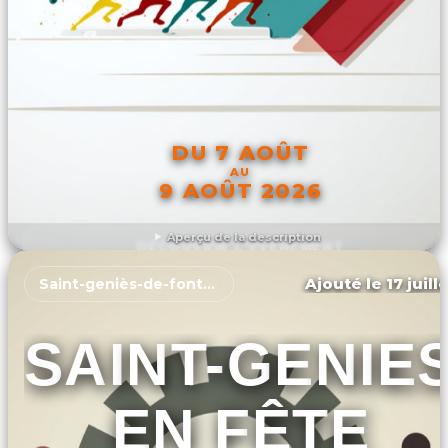
DU 7 AOÛT
AU
9 AOÛT 2026
Aperçu de la description
DÉCOUVRIR L'ÉVÉNEMENT
Ajouté le 17 juill
Saint-geniès-de-fontedit
SAINT-GENIE
EN FÊTE