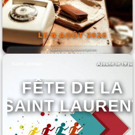
LE 8 AOÛT 2026
Aperçu de la description
DÉCOUVRIR L'ÉVÉNEMENT
Ajouté le 19 ju
Saint-chinian
FÊTE DE LA
SAINT LAUREN