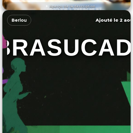
Aperçu de la description
DÉCOUVRIR L'ÉVÉNEMENT
Ajouté le 2 aoû
Berlou
BRASUCAD