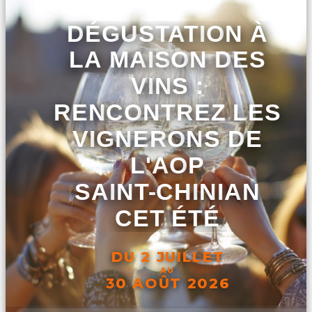
DÉGUSTATION À
LA MAISON DES
VINS :
RENCONTREZ LES
VIGNERONS DE
L'AOP
SAINT-CHINIAN
CET ÉTÉ
DU 2 JUILLET
AU
30 AOÛT 2026