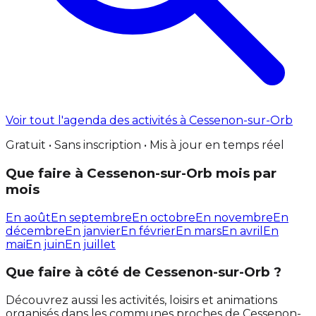
Voir tout l'agenda des activités à Cessenon-sur-Orb
Gratuit • Sans inscription • Mis à jour en temps réel
Que faire à Cessenon-sur-Orb mois par
mois
En août
En septembre
En octobre
En novembre
En
décembre
En janvier
En février
En mars
En avril
En
mai
En juin
En juillet
Que faire à côté de Cessenon-sur-Orb ?
Découvrez aussi les activités, loisirs et animations
organisés dans les communes proches de Cessenon-