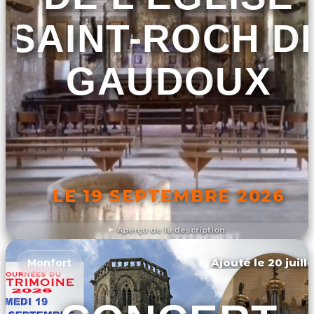
SAINT-ROCH D
GAUDOUX
LE 19 SEPTEMBRE 2026
Aperçu de la description
DÉCOUVRIR L'ÉVÉNEMENT
Ajouté le 20 juill
Monfort