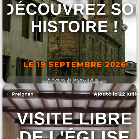
DÉCOUVREZ SO
HISTOIRE !
LE 19 SEPTEMBRE 2026
Aperçu de la description
DÉCOUVRIR L'ÉVÉNEMENT
Ajouté le 22 juill
Preignan
VISITE LIBRE
DE L'ÉGLISE