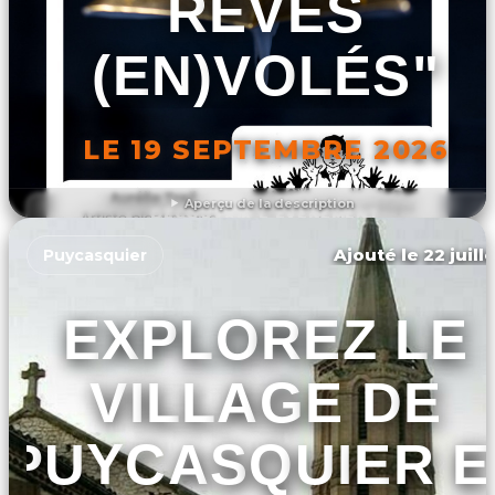
RÊVES
(EN)VOLÉS"
LE 19 SEPTEMBRE 2026
Aperçu de la description
DÉCOUVRIR L'ÉVÉNEMENT
Ajouté le 22 juill
Puycasquier
EXPLOREZ LE
VILLAGE DE
PUYCASQUIER E