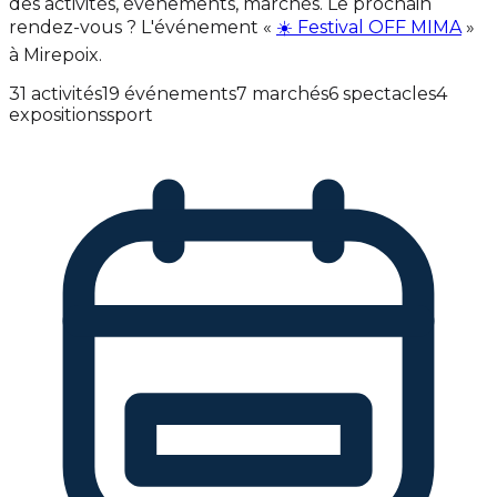
des activités, événements, marchés. Le prochain
rendez-vous ? L'événement «
☀️ Festival OFF MIMA
»
à Mirepoix.
31 activités
19 événements
7 marchés
6 spectacles
4
expositions
sport