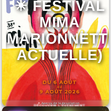
☀️ FESTIVAL
MIMA
(MARIONNETT
ACTUELLE)
DU 6 AOÛT
AU
9 AOÛT 2026
Aperçu de la description
DÉCOUVRIR L'ÉVÉNEMENT