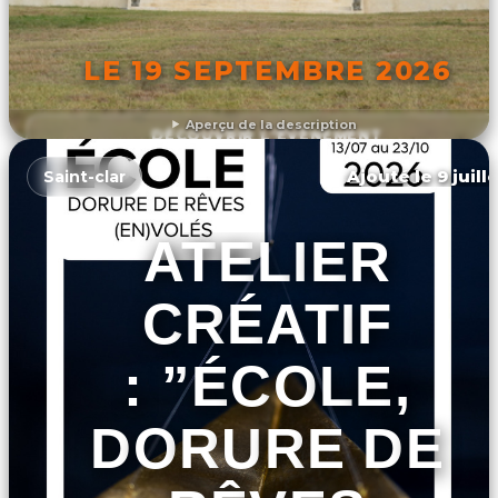
LE 19 SEPTEMBRE 2026
Aperçu de la description
DÉCOUVRIR L'ÉVÉNEMENT
Ajouté le 9 juill
Saint-clar
ATELIER
CRÉATIF
: ”ÉCOLE,
DORURE DE