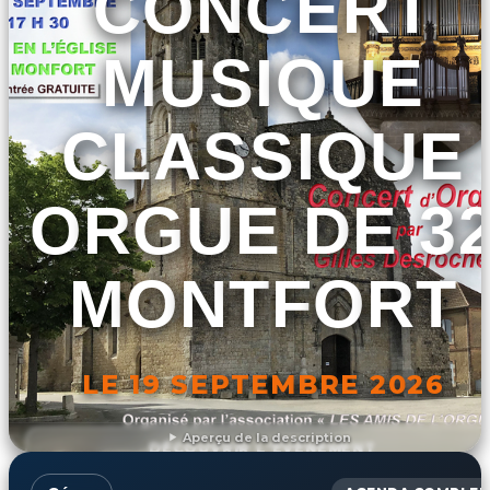
CONCERT
MUSIQUE
CLASSIQUE
ORGUE DE 3
MONTFORT
LE 19 SEPTEMBRE 2026
Aperçu de la description
DÉCOUVRIR L'ÉVÉNEMENT