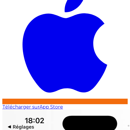
Télécharger sur
App Store