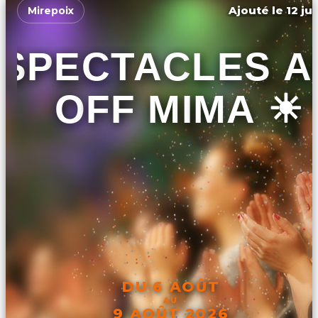
Ajouté le 12 ju
Mirepoix
SPECTACLES A
OFF MIMA ☀️
DU 6 AOÛT
AU
9 AOÛT 2026