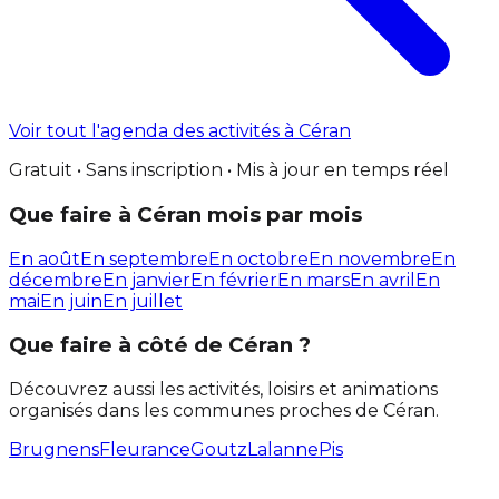
Voir tout l'agenda des activités à Céran
Gratuit • Sans inscription • Mis à jour en temps réel
Que faire à Céran mois par mois
En août
En septembre
En octobre
En novembre
En
décembre
En janvier
En février
En mars
En avril
En
mai
En juin
En juillet
Que faire à côté de Céran ?
Découvrez aussi les activités, loisirs et animations
organisés dans les communes proches de Céran.
Brugnens
Fleurance
Goutz
Lalanne
Pis