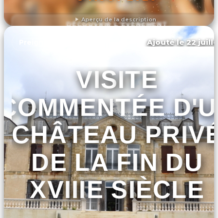
Aperçu de la description
DÉCOUVRIR L'ÉVÉNEMENT
Ajouté le 22 juill
Preignan
VISITE
COMMENTÉE D'U
CHÂTEAU PRIV
DE LA FIN DU
XVIIIE SIÈCLE