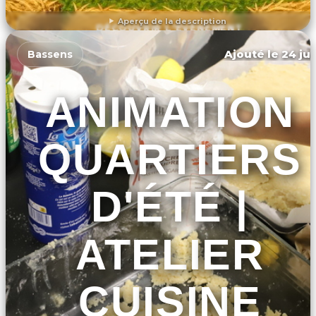
Aperçu de la description
DÉCOUVRIR L'ÉVÉNEMENT
Ajouté le 24 jui
Bassens
ANIMATION
QUARTIERS
D'ÉTÉ |
ATELIER
CUISINE