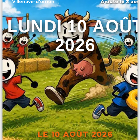
Ajouté le 3 aoû
Villenave-d'ornon
LUNDI 10 AOÛ
2026
LE 10 AOÛT 2026