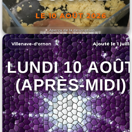
LE 10 AOÛT 2026
Aperçu de la description
DÉCOUVRIR L'ÉVÉNEMENT
Ajouté le 1 juill
Villenave-d'ornon
LUNDI 10 AOÛ
(APRÈS-MIDI)