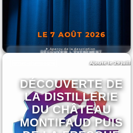
LE 7 AOÛT 2026
Aperçu de la description
DÉCOUVRIR L'ÉVÉNEMENT
Ajouté le 29 juill
Jarnac-champagne
DÉCOUVERTE DE
LA DISTILLERIE
DU CHÂTEAU
MONTIFAUD PUIS