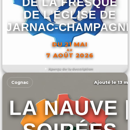
DE LA FRESQUE
DE L'ÉGLISE DE
JARNAC-CHAMPAGN
DU 21 MAI
AU
7 AOÛT 2026
Aperçu de la description
DÉCOUVRIR L'ÉVÉNEMENT
Ajouté le 13 ma
Cognac
LA NAUVE 