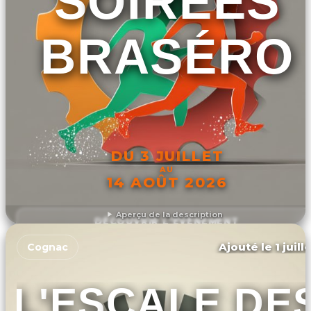
SOIRÉES
BRASÉRO
DU 3 JUILLET
AU
14 AOÛT 2026
Aperçu de la description
DÉCOUVRIR L'ÉVÉNEMENT
Ajouté le 1 juill
Cognac
L'ESCALE DE