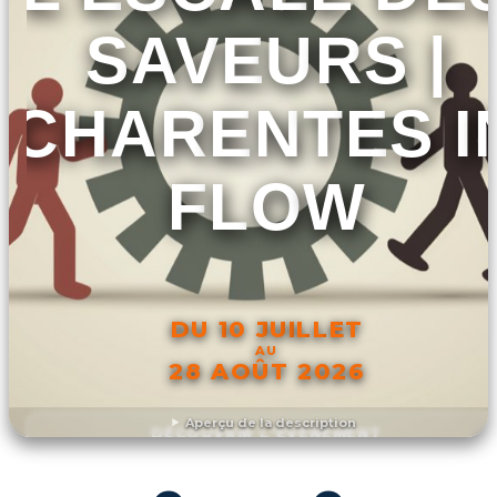
SAVEURS |
CHARENTES I
FLOW
DU 10 JUILLET
AU
28 AOÛT 2026
Aperçu de la description
DÉCOUVRIR L'ÉVÉNEMENT