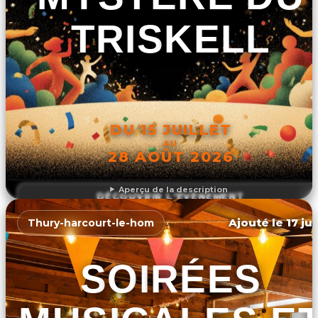
TRISKELL
DU 15 JUILLET
AU
28 AOÛT 2026
Aperçu de la description
DÉCOUVRIR L'ÉVÉNEMENT
Ajouté le 17 ju
Thury-harcourt-le-hom
SOIRÉES