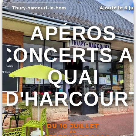
Ajouté le 6 jui
Thury-harcourt-le-hom
APÉROS
CONCERTS A
QUAI
D'HARCOUR
DU 10 JUILLET
AU