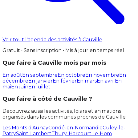
Voir tout l'agenda des activités à Cauville
Gratuit • Sans inscription • Mis à jour en temps réel
Que faire à Cauville mois par mois
En août
En septembre
En octobre
En novembre
En
décembre
En janvier
En février
En mars
En avril
En
mai
En juin
En juillet
Que faire à côté de Cauville ?
Découvrez aussi les activités, loisirs et animations
organisés dans les communes proches de Cauville.
Les Monts d'Aunay
Condé-en-Normandie
Culey-le-
Patry
Saint-Lambert
Thury-Harcourt-le-Hom