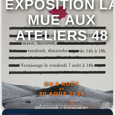
EXPOSITION L
MUE AUX
ATELIERS 48
DU 5 AOÛT
AU
30 AOÛT 2026
Aperçu de la description
DÉCOUVRIR L'ÉVÉNEMENT