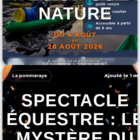
NATURE
DU 4 AOÛT
AU
28 AOÛT 2026
Aperçu de la description
DÉCOUVRIR L'ÉVÉNEMENT
Ajouté le 1 ma
La pommeraye
SPECTACLE
ÉQUESTRE : L
MYSTÈRE DU