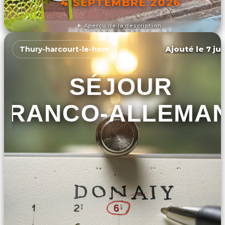
4 SEPTEMBRE 2026
Aperçu de la description
DÉCOUVRIR L'ÉVÉNEMENT
Ajouté le 7 ju
Thury-harcourt-le-hom
SÉJOUR
FRANCO-ALLEMA