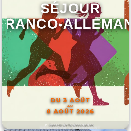
SÉJOUR
FRANCO-ALLEMA
DU 3 AOÛT
AU
8 AOÛT 2026
Aperçu de la description
DÉCOUVRIR L'ÉVÉNEMENT