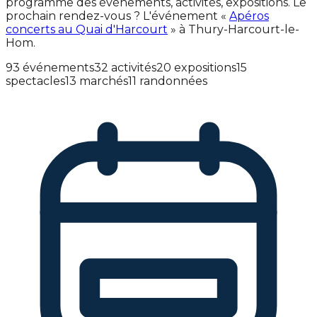
programme des événements, activités, expositions. Le
prochain rendez-vous ? L'événement «
Apéros
concerts au Quai d'Harcourt
» à Thury-Harcourt-le-
Hom.
93 événements
32 activités
20 expositions
15
spectacles
13 marchés
11 randonnées