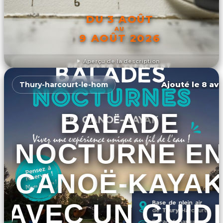
DU 3 AOÛT
AU
9 AOÛT 2026
Aperçu de la description
DÉCOUVRIR L'ÉVÉNEMENT
Ajouté le 8 avr
Thury-harcourt-le-hom
BALADE
NOCTURNE E
CANOË-KAYA
AVEC UN GUID