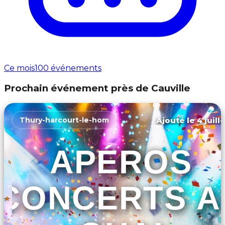
Ce mois
100 événements
Prochain événement près de Cauville
Ajouté le 4 juill
Thury-harcourt-le-hom
APÉROS
CONCERTS A