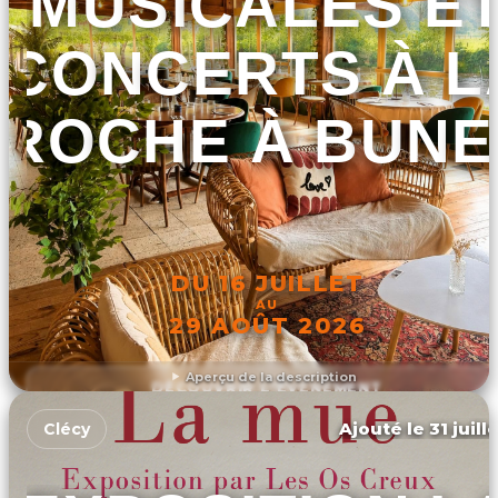
MUSICALES E
CONCERTS À L
ROCHE À BUNE
DU 16 JUILLET
AU
29 AOÛT 2026
Aperçu de la description
DÉCOUVRIR L'ÉVÉNEMENT
Ajouté le 31 juill
Clécy