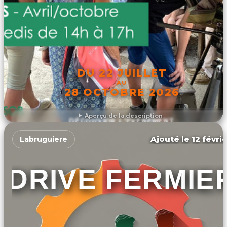
DU 22 JUILLET
AU
28 OCTOBRE 2026
Aperçu de la description
DÉCOUVRIR L'ÉVÉNEMENT
Ajouté le 12 févri
Labruguiere
DRIVE FERMIE