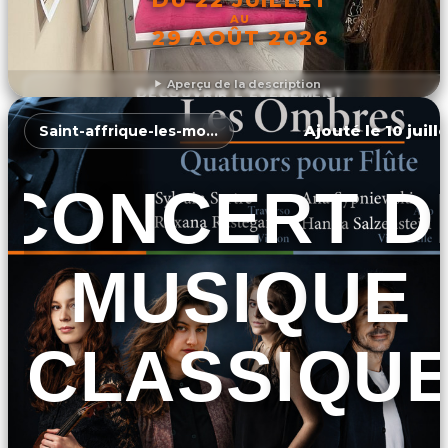
AU
29 AOÛT 2026
Aperçu de la description
DÉCOUVRIR L'ÉVÉNEMENT
Ajouté le 10 juill
Saint-affrique-les-montagnes
CONCERT D
MUSIQUE
CLASSIQU