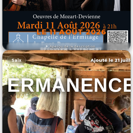
LE 11 AOÛT 2026
Aperçu de la description
DÉCOUVRIR L'ÉVÉNEMENT
Ajouté le 21 juill
Saïx
PERMANENC