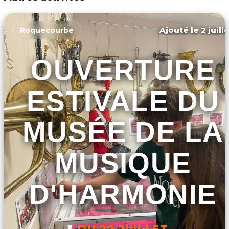
Ajouté le 2 juill
Roquecourbe
OUVERTURE
ESTIVALE DU
MUSÉE DE LA
MUSIQUE
D'HARMONIE
DU 22 JUILLET