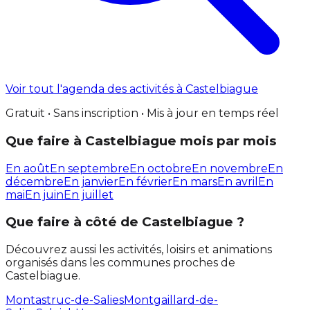
Voir tout l'agenda des activités à Castelbiague
Gratuit • Sans inscription • Mis à jour en temps réel
Que faire à Castelbiague mois par mois
En août
En septembre
En octobre
En novembre
En
décembre
En janvier
En février
En mars
En avril
En
mai
En juin
En juillet
Que faire à côté de Castelbiague ?
Découvrez aussi les activités, loisirs et animations
organisés dans les communes proches de
Castelbiague.
Montastruc-de-Salies
Montgaillard-de-