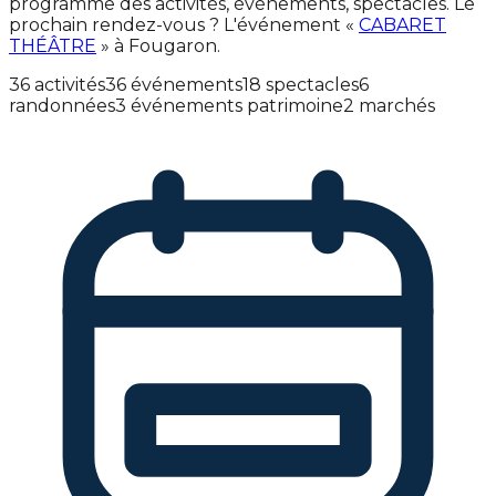
programme des activités, événements, spectacles. Le
prochain rendez-vous ? L'événement «
CABARET
THÉÂTRE
» à Fougaron.
36 activités
36 événements
18 spectacles
6
randonnées
3 événements patrimoine
2 marchés