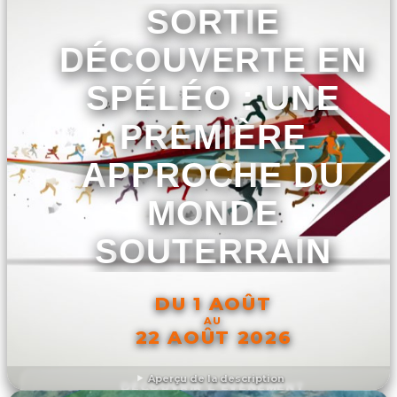
SORTIE
DÉCOUVERTE EN
SPÉLÉO : UNE
PREMIÈRE
APPROCHE DU
MONDE
SOUTERRAIN
DU 1 AOÛT
AU
22 AOÛT 2026
Aperçu de la description
DÉCOUVRIR L'ÉVÉNEMENT