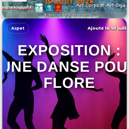
15 AOÛT 2026
Aperçu de la description
DÉCOUVRIR L'ÉVÉNEMENT
Ajouté le 10 juill
Aspet
EXPOSITION :
UNE DANSE POU
FLORE