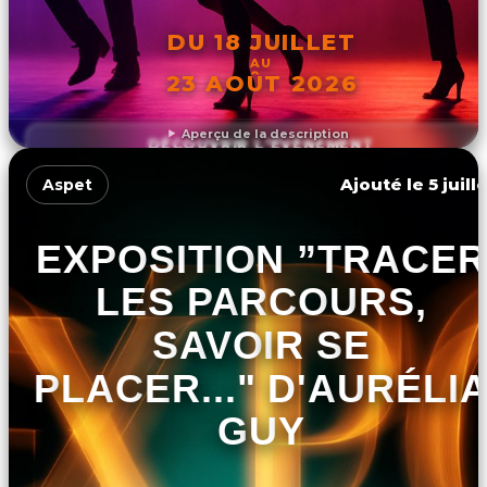
DU 18 JUILLET
AU
23 AOÛT 2026
Aperçu de la description
DÉCOUVRIR L'ÉVÉNEMENT
Ajouté le 5 juill
Aspet
EXPOSITION ”TRACER
LES PARCOURS,
SAVOIR SE
PLACER..." D'AURÉLI
GUY