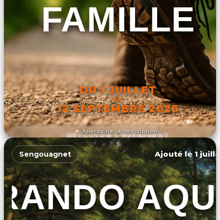
FAMILLE
DU 1 JUILLET
AU
12 SEPTEMBRE 2026
Aperçu de la description
DÉCOUVRIR L'ÉVÉNEMENT
Ajouté le 1 juill
Sengouagnet
RANDO AQU