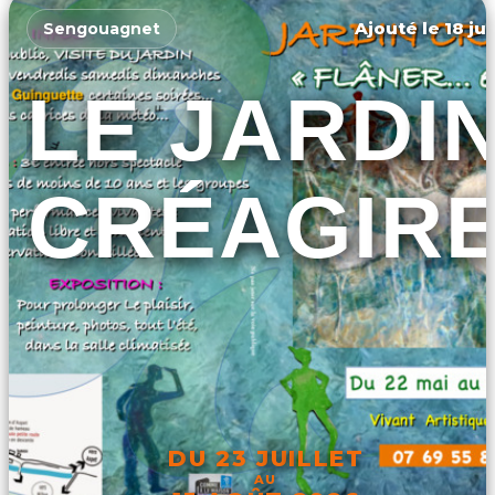
Ajouté le 18 ju
Sengouagnet
LE JARDI
CRÉAGIR
DU 23 JUILLET
AU