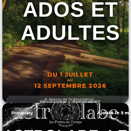
ADOS ET
ADULTES
DU 1 JUILLET
AU
12 SEPTEMBRE 2026
Aperçu de la description
DÉCOUVRIR L'ÉVÉNEMENT
Ajouté le 5 ma
Proupiary