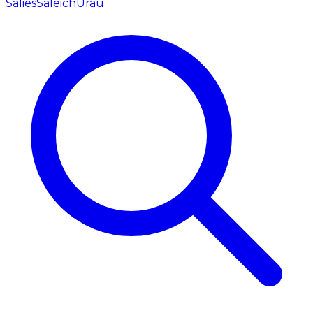
Salies
Saleich
Urau