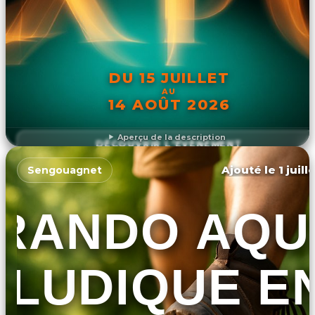
DU 15 JUILLET
AU
14 AOÛT 2026
Aperçu de la description
DÉCOUVRIR L'ÉVÉNEMENT
Ajouté le 1 juill
Sengouagnet
RANDO AQU
LUDIQUE E