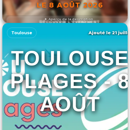
LE 8 AOÛT 2026
Aperçu de la description
DÉCOUVRIR L'ÉVÉNEMENT
Ajouté le 21 juill
Toulouse
TOULOUSE
PLAGES - 8
AOÛT