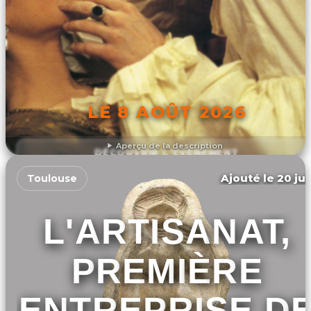
LE 8 AOÛT 2026
Aperçu de la description
DÉCOUVRIR L'ÉVÉNEMENT
Ajouté le 20 jui
Toulouse
L'ARTISANAT,
PREMIÈRE
ENTREPRISE D