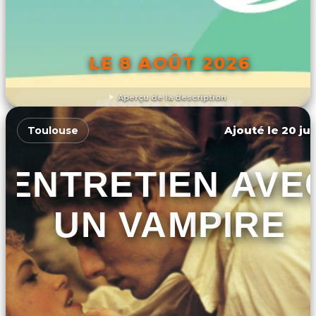
LE 8 AOÛT 2026
Aperçu de la description
DÉCOUVRIR L'ÉVÉNEMENT
Ajouté le 20 jui
Toulouse
ENTRETIEN AVE
UN VAMPIRE