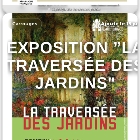
Aperçu de la description
DÉCOUVRIR L'ÉVÉNEMENT
Ajouté le 15 ju
Carrouges
EXPOSITION ”L
TRAVERSÉE DE
JARDINS"