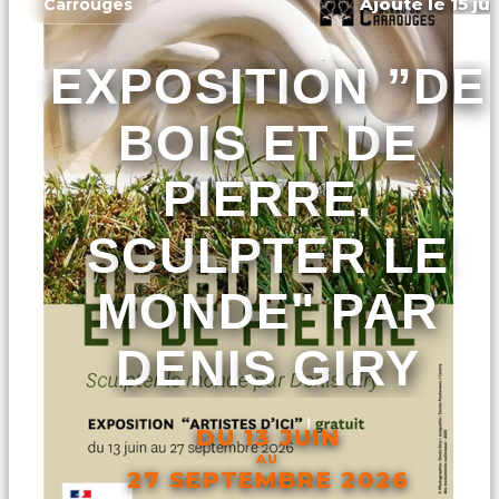
Ajouté le 15 ju
Carrouges
EXPOSITION ”DE
BOIS ET DE
PIERRE.
SCULPTER LE
MONDE" PAR
DENIS GIRY
DU 13 JUIN
AU
27 SEPTEMBRE 2026