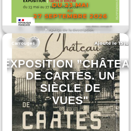
DU 23 MAI
AU
27 SEPTEMBRE 2026
Aperçu de la description
DÉCOUVRIR L'ÉVÉNEMENT
Ajouté le 15 ju
Carrouges
EXPOSITION ”CHÂTEA
DE CARTES. UN
SIÈCLE DE
VUES"