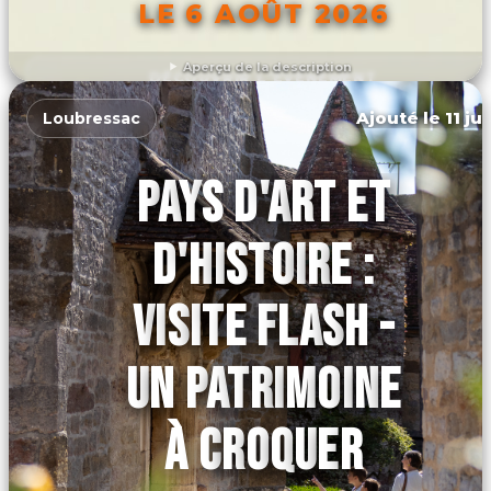
LE 6 AOÛT 2026
Aperçu de la description
DÉCOUVRIR L'ÉVÉNEMENT
Ajouté le 11 ju
Loubressac
PAYS D'ART ET
D'HISTOIRE :
VISITE FLASH -
UN PATRIMOINE
À CROQUER