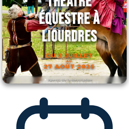
THÉÂTRE
ÉQUESTRE À
LIOURDRES
DU 2 JUILLET
AU
27 AOÛT 2026
Aperçu de la description
DÉCOUVRIR L'ÉVÉNEMENT