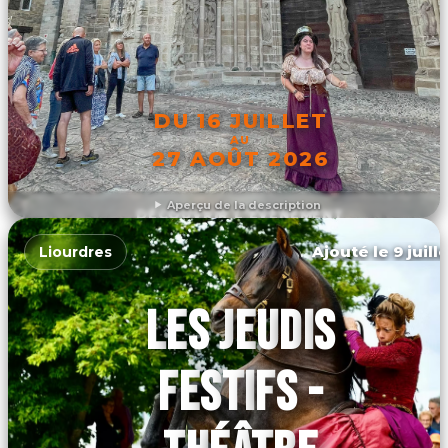
DU 16 JUILLET
AU
27 AOÛT 2026
Aperçu de la description
DÉCOUVRIR L'ÉVÉNEMENT
Ajouté le 9 juill
Liourdres
LES JEUDIS
FESTIFS -