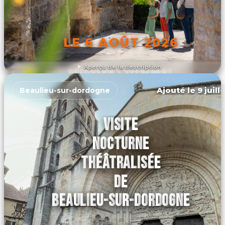
LE 6 AOÛT 2026
Aperçu de la description
DÉCOUVRIR L'ÉVÉNEMENT
Ajouté le 9 juill
Beaulieu-sur-dordogne
VISITE
NOCTURNE
THÉÂTRALISÉE
DE
BEAULIEU-SUR-DORDOGNE