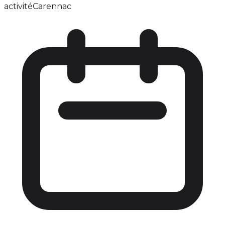
activité
Carennac