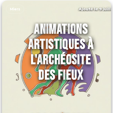
Ajouté le 9 juill
Miers
ANIMATIONS
ARTISTIQUES À
L'ARCHÉOSITE
DES FIEUX