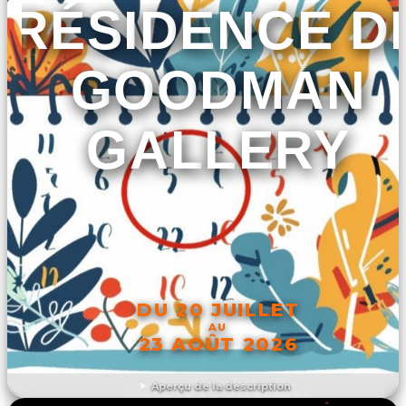
RÉSIDENCE D
GOODMAN
GALLERY
DU 20 JUILLET
AU
23 AOÛT 2026
Aperçu de la description
DÉCOUVRIR L'ÉVÉNEMENT