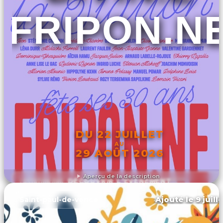
FRIPON.N
DU 22 JUILLET
AU
29 AOÛT 2026
Aperçu de la description
DÉCOUVRIR L'ÉVÉNEMENT
Ajouté le 9 juill
Saint-paul-de-vence