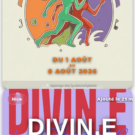
DU 1 AOÛT
AU
8 AOÛT 2026
Aperçu de la description
DÉCOUVRIR L'ÉVÉNEMENT
Ajouté le 25 ma
Nice
DIVIN.E