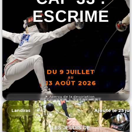
ESCRIME
DU 9 JUILLET
AU
13 AOÛT 2026
Aperçu de la description
DÉCOUVRIR L'ÉVÉNEMENT
Ajouté le 25 jui
Landiras
LES JEUDIS DE