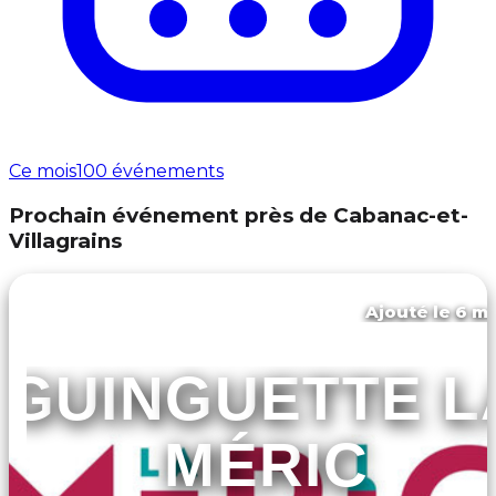
Ce mois
100 événements
Prochain événement près de Cabanac-et-
Villagrains
Ajouté le 6 ma
La brède
GUINGUETTE L
MÉRIC