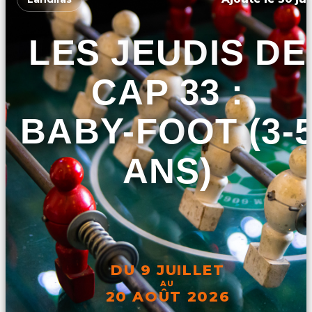
LES JEUDIS DE
CAP 33 :
BABY-FOOT (3-
ANS)
DU 9 JUILLET
AU
20 AOÛT 2026