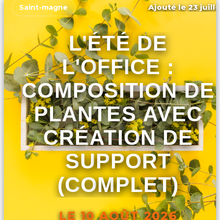
Ajouté le 23 juill
Saint-magne
L'ÉTÉ DE
L'OFFICE :
COMPOSITION DE
PLANTES AVEC
CRÉATION DE
SUPPORT
(COMPLET)
LE 10 AOÛT 2026