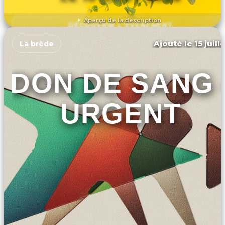
Aperçu de la description
DÉCOUVRIR L'ÉVÉNEMENT
Ajouté le 15 juill
La brède
DON DE SANG 
URGENT