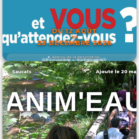
DU 12 AOÛT
AU
23 DÉCEMBRE 2026
Aperçu de la description
DÉCOUVRIR L'ÉVÉNEMENT
Ajouté le 20 mar
Saucats
ANIM'EA