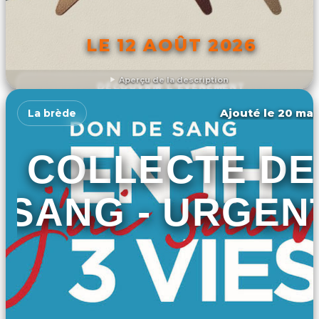
LE 12 AOÛT 2026
Aperçu de la description
DÉCOUVRIR L'ÉVÉNEMENT
Ajouté le 20 mar
La brède
COLLECTE DE
SANG - URGEN