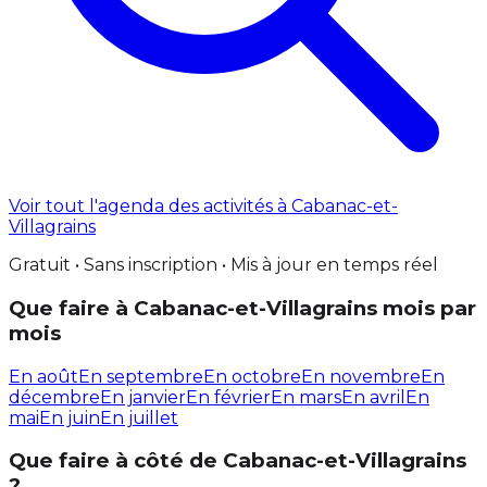
Voir tout l'agenda des activités à Cabanac-et-
Villagrains
Gratuit • Sans inscription • Mis à jour en temps réel
Que faire à Cabanac-et-Villagrains mois par
mois
En août
En septembre
En octobre
En novembre
En
décembre
En janvier
En février
En mars
En avril
En
mai
En juin
En juillet
Que faire à côté de Cabanac-et-Villagrains
?