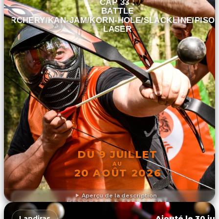
CAP 33 :
BATTLE
ARCHERY/KAN-JAM/KORN-HOLE/SLACKLINE/PISO
LASER
DU 9 JUILLET
AU
20 AOÛT 2026
Aperçu de la description
DÉCOUVRIR L'ÉVÉNEMENT
Ajouté le 30 jui
Landiras