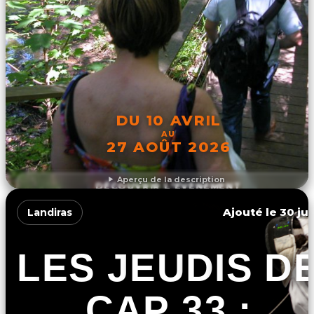
DU 10 AVRIL
AU
27 AOÛT 2026
Aperçu de la description
DÉCOUVRIR L'ÉVÉNEMENT
Ajouté le 30 jui
Landiras
LES JEUDIS D
CAP 33 :