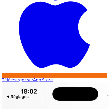
Télécharger sur
App Store