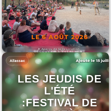
LE 6 AOÛT 2026
Aperçu de la description
DÉCOUVRIR L'ÉVÉNEMENT
Ajouté le 15 juill
Allassac
LES JEUDIS DE
L'ÉTÉ
:FESTIVAL DE