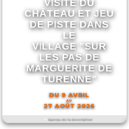
VISITE DU
CHÂTEAU ET JEU
DE PISTE DANS
LE
VILLAGE ”SUR
LES PAS DE
MARGUERITE DE
TURENNE"
DU 9 AVRIL
AU
27 AOÛT 2026
Aperçu de la description
DÉCOUVRIR L'ÉVÉNEMENT