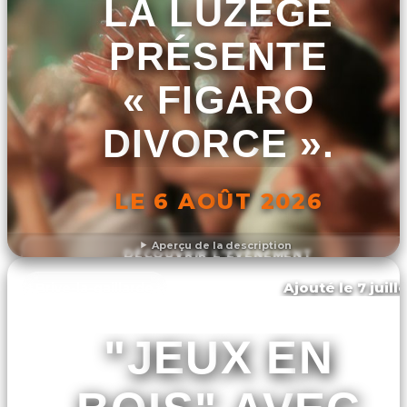
LA LUZÈGE
PRÉSENTE
« FIGARO
DIVORCE ».
LE 6 AOÛT 2026
Aperçu de la description
DÉCOUVRIR L'ÉVÉNEMENT
Ajouté le 7 juill
Brive-la-gaillarde
"JEUX EN