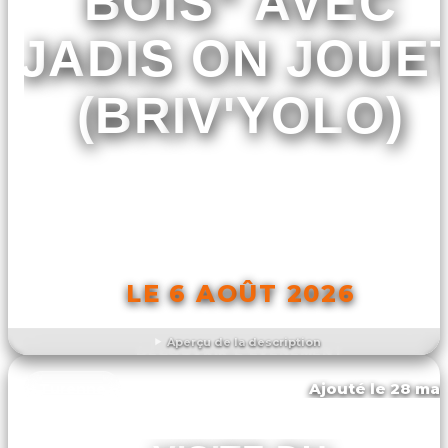
BOIS" AVEC
JADIS ON JOUE
(BRIV'YOLO)
LE 6 AOÛT 2026
Aperçu de la description
DÉCOUVRIR L'ÉVÉNEMENT
Ajouté le 28 mar
Turenne