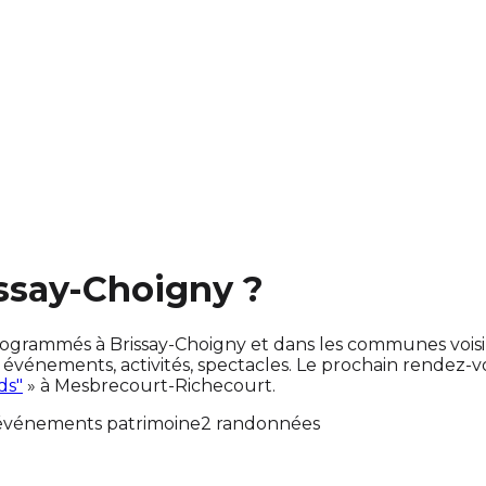
issay-Choigny ?
nt programmés à Brissay-Choigny et dans les communes vo
énements, activités, spectacles. Le prochain rendez-
ds"
» à Mesbrecourt-Richecourt.
événements patrimoine
2 randonnées