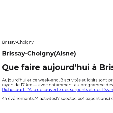
Brissay-Choigny
Brissay-Choigny
(Aisne)
Que faire aujourd'hui à Br
Aujourd'hui et ce week‑end, 8 activités et loisirs so
rayon de 17 km — avec notamment au programme des év
Richecourt : "A la découverte des serpents et des lézar
44 événements
24 activités
17 spectacles
4 expositions
3 