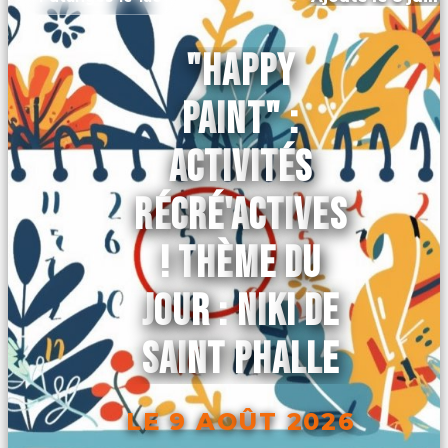
"HAPPY
PAINT" :
ACTIVITÉS
RÉCRÉ'ACTIVES
! THÈME DU
JOUR : NIKI DE
SAINT PHALLE
LE 9 AOÛT 2026