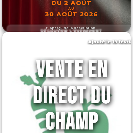
DU 2 AOÛT
AU
30 AOÛT 2026
Aperçu de la description
DÉCOUVRIR L'ÉVÉNEMENT
Ajouté le 19 févri
Athis-val de rouvre
VENTE EN
DIRECT DU
CHAMP