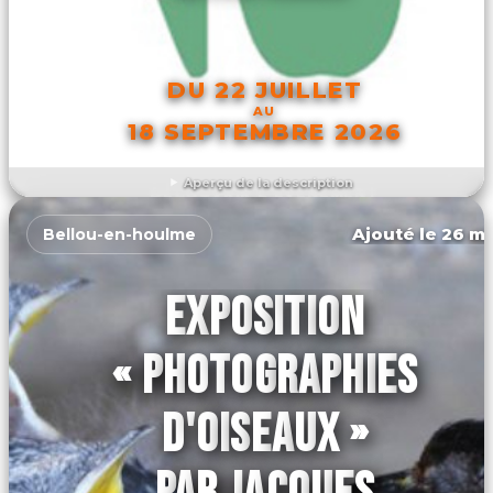
DU 22 JUILLET
AU
18 SEPTEMBRE 2026
Aperçu de la description
DÉCOUVRIR L'ÉVÉNEMENT
Ajouté le 26 ma
Bellou-en-houlme
EXPOSITION
« PHOTOGRAPHIES
D'OISEAUX »
PAR JACQUES