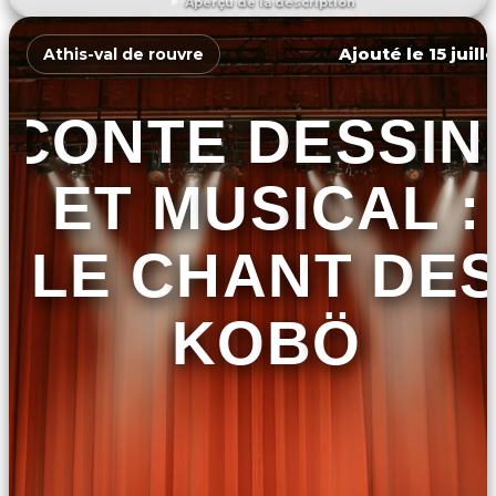
Aperçu de la description
DÉCOUVRIR L'ÉVÉNEMENT
Ajouté le 15 juill
Athis-val de rouvre
CONTE DESSIN
ET MUSICAL :
LE CHANT DE
KOBÖ