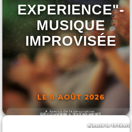
EXPERIENCE"-
MUSIQUE
IMPROVISÉE
LE 8 AOÛT 2026
Aperçu de la description
DÉCOUVRIR L'ÉVÉNEMENT
Ajouté le 19 févri
Athis-val de rouvre