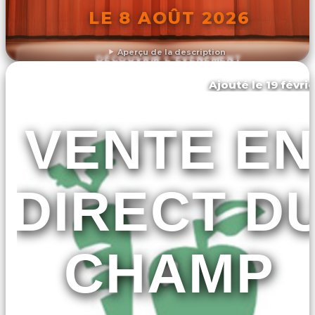
LE 8 AOÛT 2026
Aperçu de la description
DÉCOUVRIR L'ÉVÉNEMENT
Ajouté le 19 févri
Athis-val de rouvre
VENTE EN
DIRECT D
CHAMP