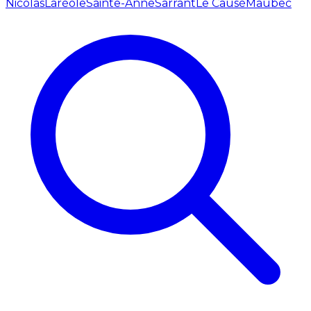
Nicolas
Laréole
Sainte-Anne
Sarrant
Le Causé
Maubec