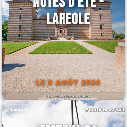
NOTES D'ÉTÉ -
LAREOLE
LE 9 AOÛT 2026
Aperçu de la description
DÉCOUVRIR L'ÉVÉNEMENT
Ajouté le 20 juill
Laréole