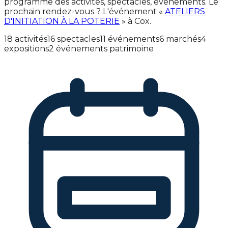
programme des activités, spectacles, événements. Le
prochain rendez-vous ? L'événement «
ATELIERS
D'INITIATION À LA POTERIE
» à Cox.
18 activités
16 spectacles
11 événements
6 marchés
4
expositions
2 événements patrimoine