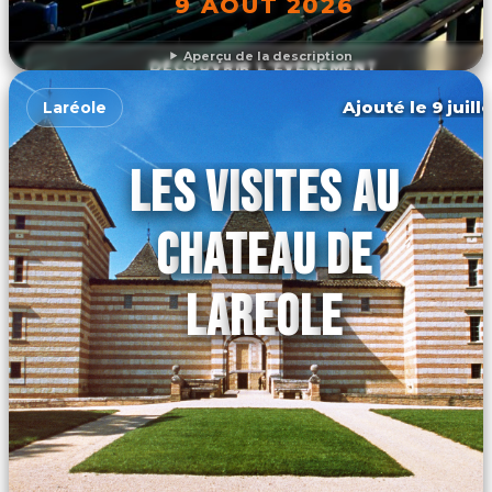
9 AOÛT 2026
Aperçu de la description
DÉCOUVRIR L'ÉVÉNEMENT
Ajouté le 9 juill
Laréole
LES VISITES AU
CHATEAU DE
LAREOLE