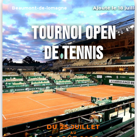
Ajouté le 18 juill
Beaumont-de-lomagne
TOURNOI OPEN
DE TENNIS
DU 25 JUILLET
AU