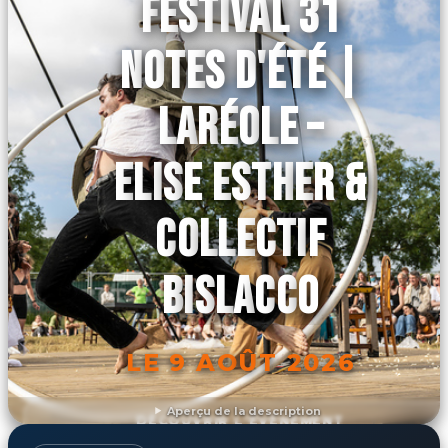
FESTIVAL 31
NOTES D'ÉTÉ |
LARÉOLE –
ELISE ESTHER &
COLLECTIF
BISLACCO
LE 9 AOÛT 2026
Aperçu de la description
DÉCOUVRIR L'ÉVÉNEMENT