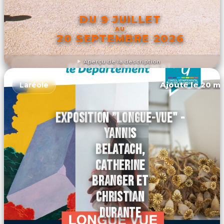
DU 9 JUILLET
AU
20 SEPTEMBRE 2026
Aperçu de la description
DÉCOUVRIR L'ÉVÉNEMENT
Ajouté le 20 ma
Laréole
EXPOSITION ”LONGUE-VUE" -
YANNIS
BELATACH,
CATHERINE
BRANGER ET
CHRISTIAN
DURANTE