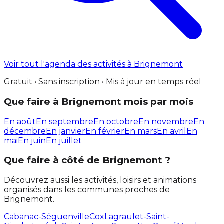
Voir tout l'agenda des activités à Brignemont
Gratuit • Sans inscription • Mis à jour en temps réel
Que faire à Brignemont mois par mois
En août
En septembre
En octobre
En novembre
En
décembre
En janvier
En février
En mars
En avril
En
mai
En juin
En juillet
Que faire à côté de Brignemont ?
Découvrez aussi les activités, loisirs et animations
organisés dans les communes proches de
Brignemont.
Cabanac-Séguenville
Cox
Lagraulet-Saint-