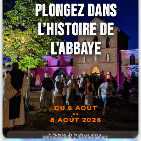
PLONGEZ DANS
L’HISTOIRE DE
L'ABBAYE
DU 6 AOÛT
AU
8 AOÛT 2026
Aperçu de la description
DÉCOUVRIR L'ÉVÉNEMENT