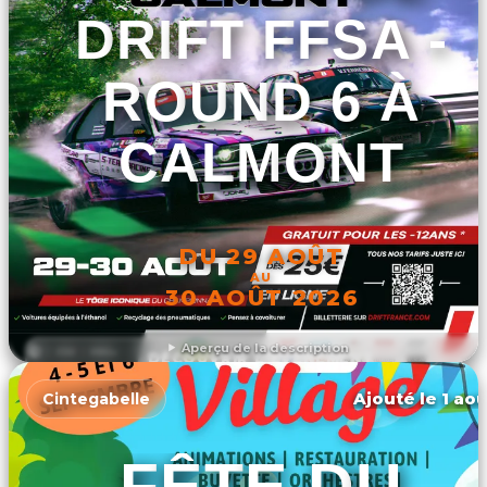
DRIFT FFSA -
ROUND 6 À
CALMONT
DU 29 AOÛT
AU
30 AOÛT 2026
Aperçu de la description
DÉCOUVRIR L'ÉVÉNEMENT
Ajouté le 1 aoû
Cintegabelle
FÊTE DU