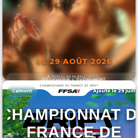
LE 29 AOÛT 2026
Aperçu de la description
DÉCOUVRIR L'ÉVÉNEMENT
Ajouté le 29 juill
Calmont
CHAMPIONNAT D
FRANCE DE