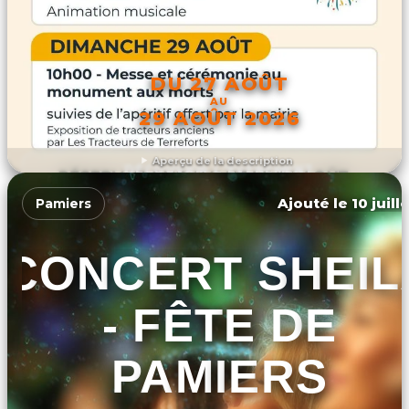
DU 27 AOÛT
AU
29 AOÛT 2026
Aperçu de la description
DÉCOUVRIR L'ÉVÉNEMENT
Ajouté le 10 juill
Pamiers
CONCERT SHEIL
- FÊTE DE
PAMIERS