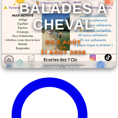
BALADES À
CHEVAL
DU 5 AOÛT
AU
31 AOÛT 2026
Aperçu de la description
DÉCOUVRIR L'ÉVÉNEMENT