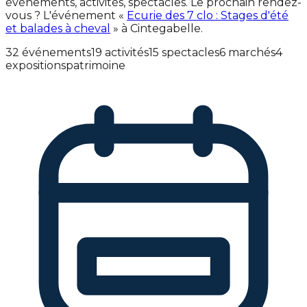
événements, activités, spectacles. Le prochain rendez-
vous ? L'événement «
Ecurie des 7 clo : Stages d'été
et balades à cheval
» à Cintegabelle.
32 événements
19 activités
15 spectacles
6 marchés
4
expositions
patrimoine