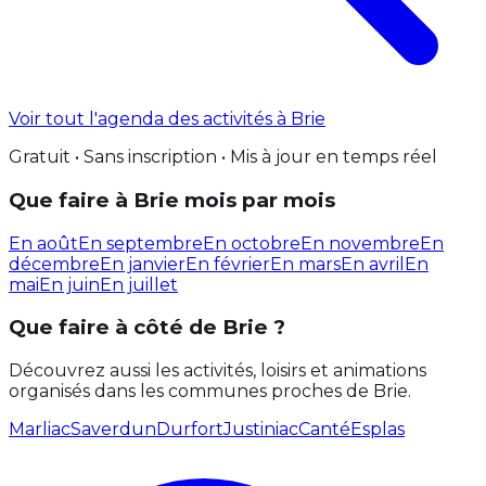
Voir tout l'agenda des activités à Brie
Gratuit • Sans inscription • Mis à jour en temps réel
Que faire à Brie mois par mois
En août
En septembre
En octobre
En novembre
En
décembre
En janvier
En février
En mars
En avril
En
mai
En juin
En juillet
Que faire à côté de Brie ?
Découvrez aussi les activités, loisirs et animations
organisés dans les communes proches de Brie.
Marliac
Saverdun
Durfort
Justiniac
Canté
Esplas