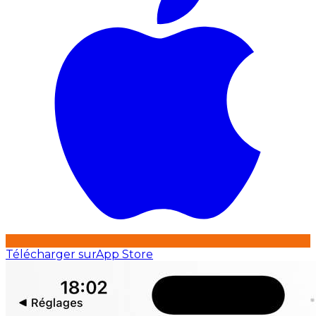
Télécharger sur
App Store