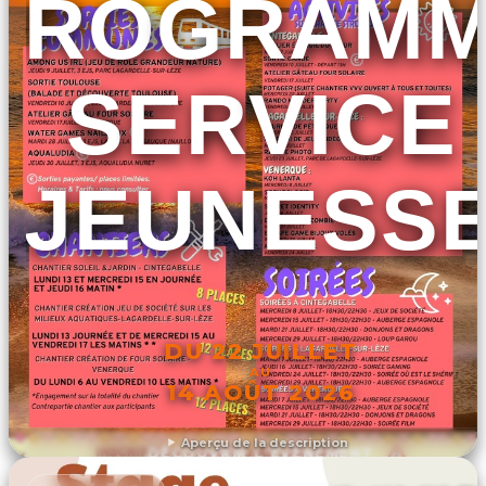
PROGRAM
SERVICE
JEUNESS
DU 22 JUILLET
AU
14 AOÛT 2026
Aperçu de la description
DÉCOUVRIR L'ÉVÉNEMENT