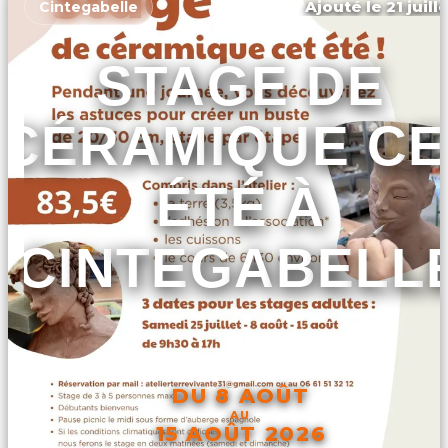
Ajouté le 21 juill
Cintegabelle
STAGE DE
CÉRAMIQUE CE
ÉTÉ À
CINTEGABELL
DU 8 AOÛT
AU
15 AOÛT 2026