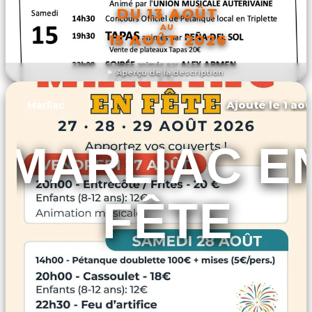
DU 13 AOÛT
AU
15 AOÛT 2026
Aperçu de la description
DÉCOUVRIR L'ÉVÉNEMENT
Ajouté le 1 aoû
Marliac
MARLIAC E
FÊTE