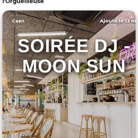
l'Orgueilleuse
Ajouté le 13 ma
Caen
SOIRÉE DJ -
MOON SUN