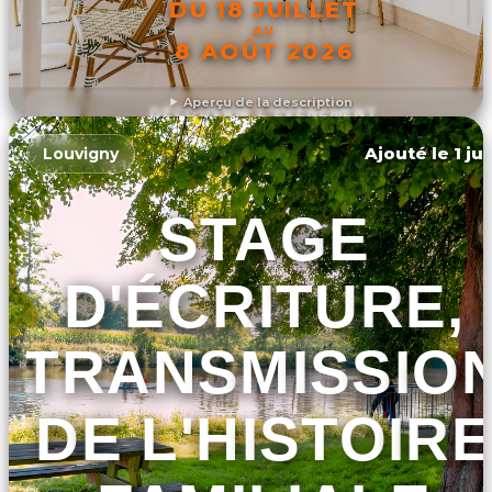
DU 18 JUILLET
AU
8 AOÛT 2026
Aperçu de la description
DÉCOUVRIR L'ÉVÉNEMENT
Ajouté le 1 ju
Louvigny
STAGE
D'ÉCRITURE,
TRANSMISSIO
DE L'HISTOIRE