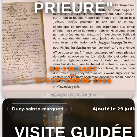
PRIEURÉ"
DU 1 JUILLET
AU
19 SEPTEMBRE 2026
Aperçu de la description
DÉCOUVRIR L'ÉVÉNEMENT
Ajouté le 29 juill
Ducy-sainte-marguerite
VISITE GUIDÉE