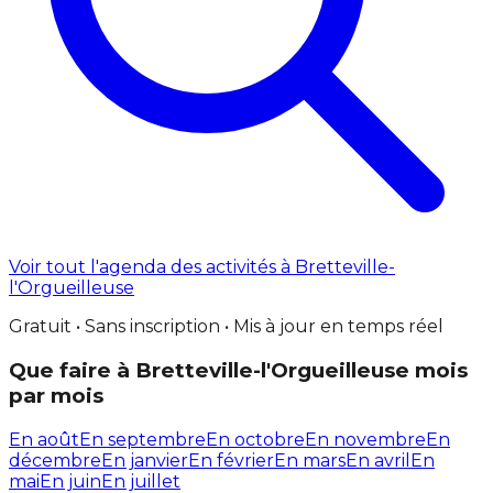
Voir tout l'agenda des activités à Bretteville-
l'Orgueilleuse
Gratuit • Sans inscription • Mis à jour en temps réel
Que faire à Bretteville-l'Orgueilleuse mois
par mois
En août
En septembre
En octobre
En novembre
En
décembre
En janvier
En février
En mars
En avril
En
mai
En juin
En juillet