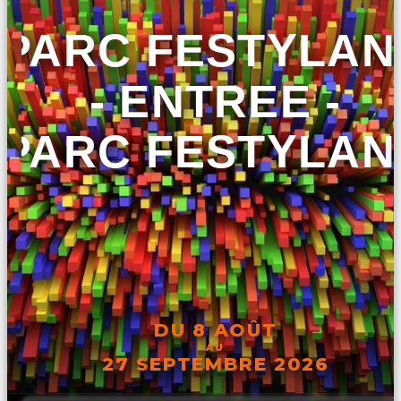
PARC FESTYLAN
- ENTREE -
PARC FESTYLAN
DU 8 AOÛT
AU
27 SEPTEMBRE 2026