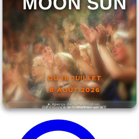
MOON SUN
DU 18 JUILLET
AU
8 AOÛT 2026
Aperçu de la description
DÉCOUVRIR L'ÉVÉNEMENT