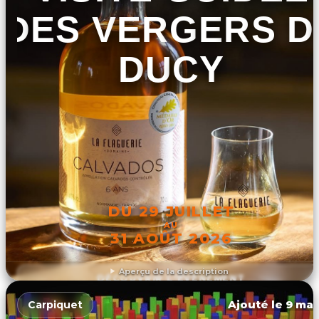
DES VERGERS D
DUCY
DU 29 JUILLET
AU
31 AOÛT 2026
Aperçu de la description
DÉCOUVRIR L'ÉVÉNEMENT
Ajouté le 9 mar
Carpiquet