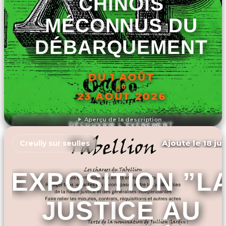
CHINOIS
MÉCONNUS DU
DÉBARQUEMENT
DU 1 AOÛT
AU
23 AOÛT 2026
Aperçu de la description
DÉCOUVRIR L'ÉVÉNEMENT
Ajouté le 18 ju
Creully sur seulles
EXPOSITION ”L
JUSTICE AU