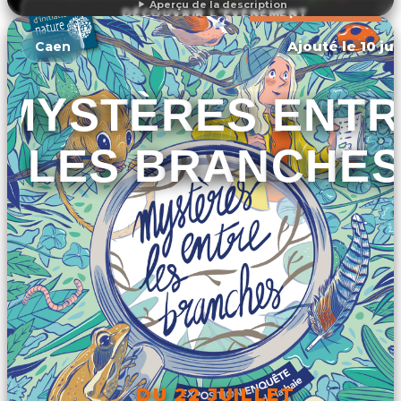
Aperçu de la description
DÉCOUVRIR L'ÉVÉNEMENT
Ajouté le 10 ju
Caen
MYSTÈRES ENTR
LES BRANCHE
DU 22 JUILLET