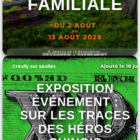
FAMILIALE
DU 2 AOÛT
AU
13 AOÛT 2026
Aperçu de la description
DÉCOUVRIR L'ÉVÉNEMENT
Ajouté le 18 ju
Creully sur seulles
EXPOSITION
ÉVÉNEMENT :
SUR LES TRACES
DES HÉROS