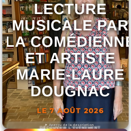
LECTURE
MUSICALE PAR
LA COMÉDIENN
ET ARTISTE
MARIE-LAURE
DOUGNAC
LE 7 AOÛT 2026
Aperçu de la description
DÉCOUVRIR L'ÉVÉNEMENT