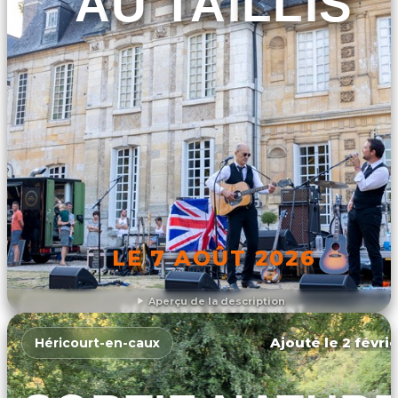
AU TAILLIS
LE 7 AOÛT 2026
Aperçu de la description
DÉCOUVRIR L'ÉVÉNEMENT
Ajouté le 2 févrie
Héricourt-en-caux