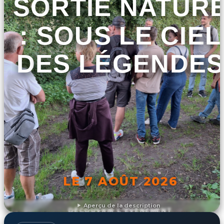
SORTIE NATUR
: SOUS LE CIEL
DES LÉGENDES
LE 7 AOÛT 2026
Aperçu de la description
DÉCOUVRIR L'ÉVÉNEMENT