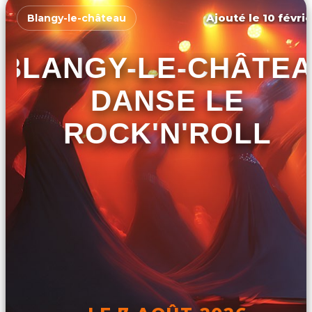
Ajouté le 10 févrie
Blangy-le-château
BLANGY-LE-CHÂTE
DANSE LE
ROCK'N'ROLL