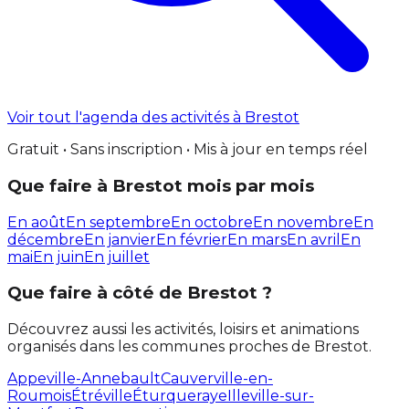
Voir tout l'agenda des activités à Brestot
Gratuit • Sans inscription • Mis à jour en temps réel
Que faire à Brestot mois par mois
En août
En septembre
En octobre
En novembre
En
décembre
En janvier
En février
En mars
En avril
En
mai
En juin
En juillet
Que faire à côté de Brestot ?
Découvrez aussi les activités, loisirs et animations
organisés dans les communes proches de Brestot.
Appeville-Annebault
Cauverville-en-
Roumois
Étréville
Éturqueraye
Illeville-sur-