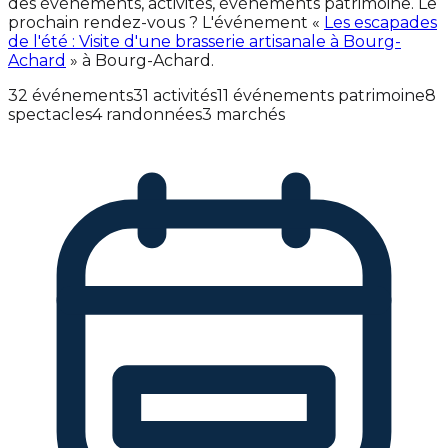
des événements, activités, événements patrimoine. Le
prochain rendez-vous ? L'événement «
Les escapades
de l'été : Visite d'une brasserie artisanale à Bourg-
Achard
» à Bourg-Achard.
32 événements
31 activités
11 événements patrimoine
8
spectacles
4 randonnées
3 marchés