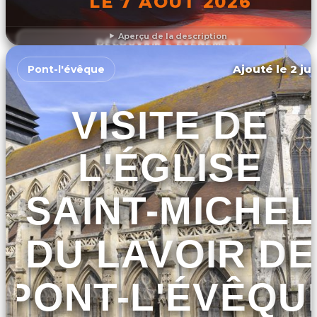
LE 7 AOÛT 2026
Aperçu de la description
DÉCOUVRIR L'ÉVÉNEMENT
Ajouté le 2 ju
Pont-l'évêque
VISITE DE
L'ÉGLISE
SAINT-MICHEL
DU LAVOIR DE
PONT-L'ÉVÊQU