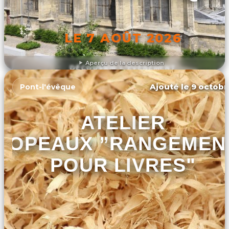
LE 7 AOÛT 2026
Aperçu de la description
DÉCOUVRIR L'ÉVÉNEMENT
Ajouté le 9 octobr
Pont-l'évêque
ATELIER
COPEAUX ”RANGEMEN
POUR LIVRES"