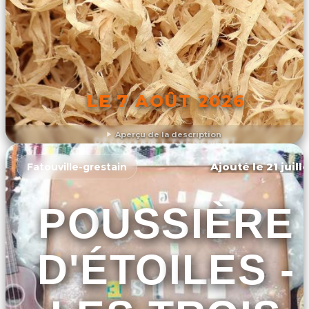
LE 7 AOÛT 2026
Aperçu de la description
DÉCOUVRIR L'ÉVÉNEMENT
Ajouté le 21 juill
Fatouville-grestain
POUSSIÈRE
D'ÉTOILES -