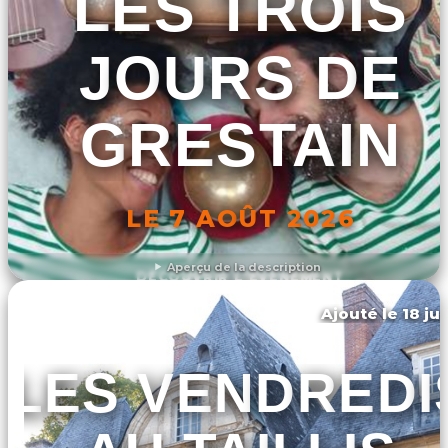
LES TROIS
JOURS DE
GRESTAIN
LE 7 AOÛT 2026
Aperçu de la description
DÉCOUVRIR L'ÉVÉNEMENT
Ajouté le 18 ju
Duclair
LES VENDREDI