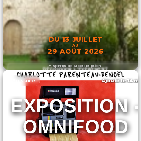
DU 13 JUILLET
AU
29 AOÛT 2026
Aperçu de la description
DÉCOUVRIR L'ÉVÉNEMENT
Ajouté le 14 ma
Bressuire
EXPOSITION -
OMNIFOOD