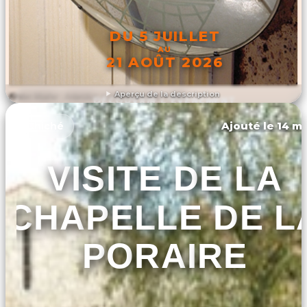
DU 5 JUILLET
AU
21 AOÛT 2026
Aperçu de la description
DÉCOUVRIR L'ÉVÉNEMENT
Ajouté le 14 ma
Chiché
VISITE DE LA
CHAPELLE DE L
PORAIRE