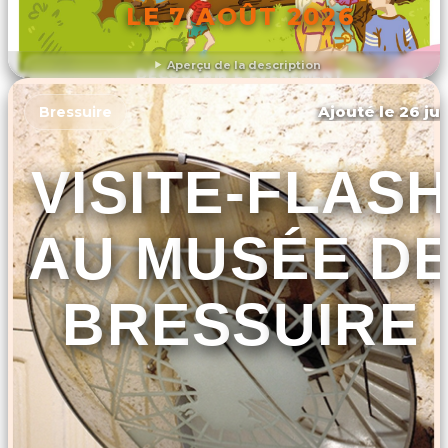
LE 7 AOÛT 2026
Aperçu de la description
DÉCOUVRIR L'ÉVÉNEMENT
Ajouté le 26 jui
Bressuire
VISITE-FLAS
AU MUSÉE D
BRESSUIRE