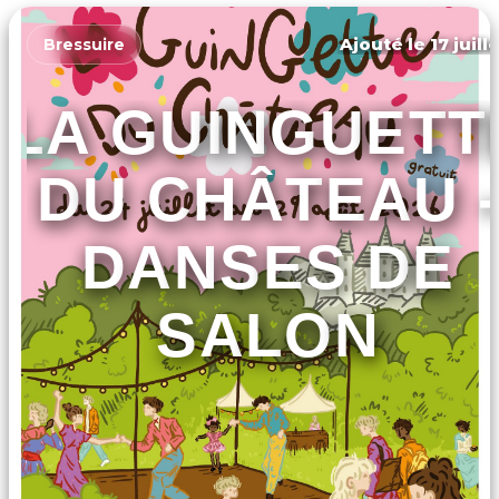
Ajouté le 17 juill
Bressuire
LA GUINGUETT
DU CHÂTEAU -
DANSES DE
SALON