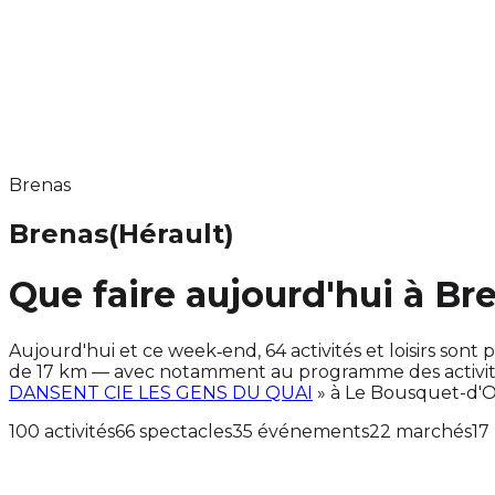
Brenas
Brenas
(Hérault)
Que faire aujourd'hui à Br
Aujourd'hui et ce week‑end, 64 activités et loisirs s
de 17 km — avec notamment au programme des activité
DANSENT CIE LES GENS DU QUAI
» à Le Bousquet-d'O
100 activités
66 spectacles
35 événements
22 marchés
17