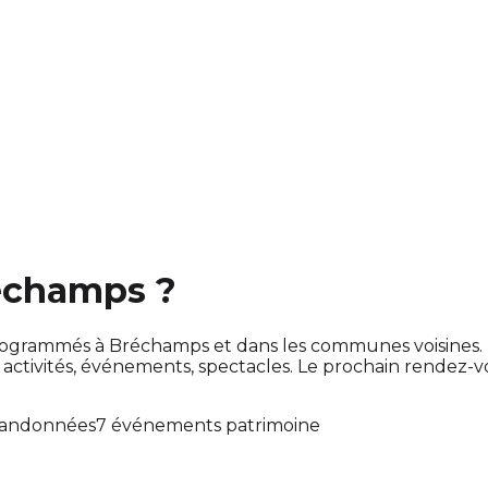
réchamps ?
nt programmés à Bréchamps et dans les communes voisine
tivités, événements, spectacles. Le prochain rendez-
randonnées
7 événements patrimoine