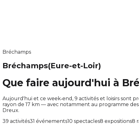
Bréchamps
Bréchamps
(Eure-et-Loir)
Que faire aujourd'hui à B
Aujourd'hui et ce week‑end, 9 activités et loisirs so
rayon de 17 km — avec notamment au programme des ac
Dreux.
39 activités
31 événements
10 spectacles
8 expositions
8 