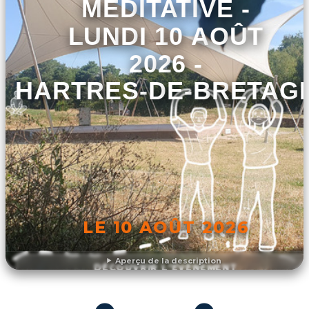
MÉDITATIVE -
LUNDI 10 AOÛT
2026 -
CHARTRES-DE-BRETAG
LE 10 AOÛT 2026
Aperçu de la description
DÉCOUVRIR L'ÉVÉNEMENT