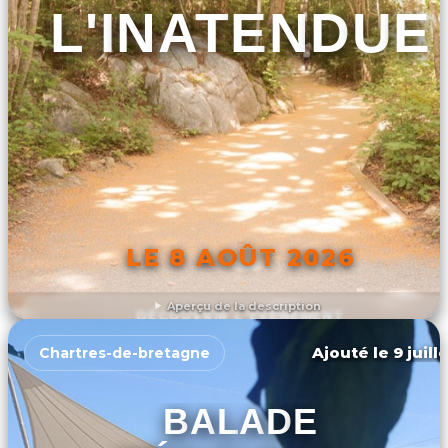
L'INATENDUE
LE 8 AOÛT 2026
Aperçu de la description
DÉCOUVRIR L'ÉVÉNEMENT
Ajouté le 9 juill
Chartres-de-bretagne
BALADE