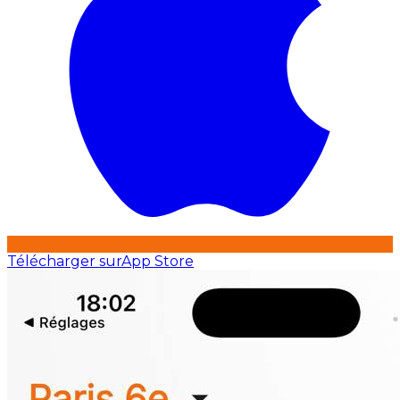
Télécharger sur
App Store