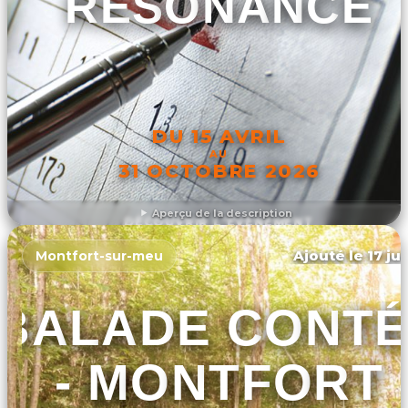
RÉSONANCE
DU 15 AVRIL
AU
31 OCTOBRE 2026
Aperçu de la description
DÉCOUVRIR L'ÉVÉNEMENT
Ajouté le 17 ju
Montfort-sur-meu
BALADE CONT
- MONTFORT