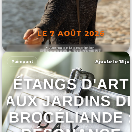
LE 7 AOÛT 2026
Aperçu de la description
DÉCOUVRIR L'ÉVÉNEMENT
Ajouté le 15 ju
Paimpont
ÉTANGS D'ART
AUX JARDINS D
BROCÉLIANDE 